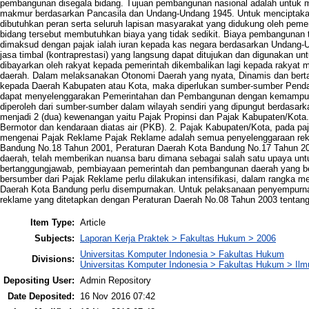
pembangunan disegala bidang. Tujuan pembangunan nasional adalah untuk m
makmur berdasarkan Pancasila dan Undang-Undang 1945. Untuk menciptakan
dibutuhkan peran serta seluruh lapisan masyarakat yang didukung oleh pem
bidang tersebut membutuhkan biaya yang tidak sedikit. Biaya pembangunan te
dimaksud dengan pajak ialah iuran kepada kas negara berdasarkan Undang-
jasa timbal (kontraprestasi) yang langsung dapat ditujukan dan digunakan 
dibayarkan oleh rakyat kepada pemerintah dikembalikan lagi kepada rakyat m
daerah. Dalam melaksanakan Otonomi Daerah yang nyata, Dinamis dan bertan
kepada Daerah Kabupaten atau Kota, maka diperlukan sumber-sumber Penda
dapat menyelenggarakan Pemerintahan dan Pembangunan dengan kemampuan
diperoleh dari sumber-sumber dalam wilayah sendiri yang dipungut berdasarka
menjadi 2 (dua) kewenangan yaitu Pajak Propinsi dan Pajak Kabupaten/Kota.
Bermotor dan kendaraan diatas air (PKB). 2. Pajak Kabupaten/Kota, pada p
mengenai Pajak Reklame Pajak Reklame adalah semua penyelenggaraan rekl
Bandung No.18 Tahun 2001, Peraturan Daerah Kota Bandung No.17 Tahun 20
daerah, telah memberikan nuansa baru dimana sebagai salah satu upaya unt
bertanggungjawab, pembiayaan pemerintah dan pembangunan daerah yang ber
bersumber dari Pajak Reklame perlu dilakukan intensifikasi, dalam rangka m
Daerah Kota Bandung perlu disempurnakan. Untuk pelaksanaan penyempurnaa
reklame yang ditetapkan dengan Peraturan Daerah No.08 Tahun 2003 tentang
Item Type:
Article
Subjects:
Laporan Kerja Praktek > Fakultas Hukum > 2006
Universitas Komputer Indonesia > Fakultas Hukum
Divisions:
Universitas Komputer Indonesia > Fakultas Hukum > Il
Depositing User:
Admin Repository
Date Deposited:
16 Nov 2016 07:42