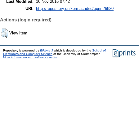
Last Modified:
16 Nov 2016 07:42
URI:
http://repository.unikom.ac.id/id/eprint/6820
Actions (login required)
View Item
Repository is powered by
EPrints 3
which is developed by the
School of
Electronics and Computer Science
at the University of Southampton.
More information and software credits
.