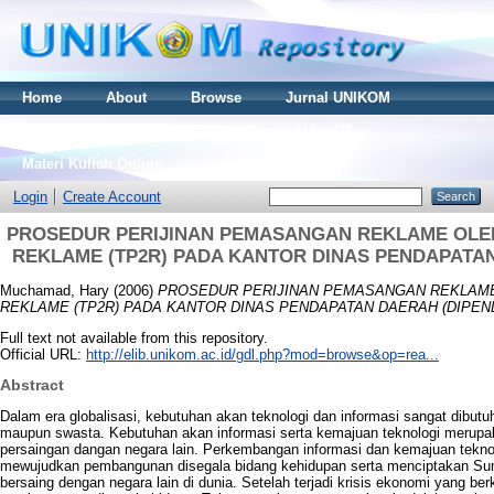
Home
About
Browse
Jurnal UNIKOM
Thesis S2
Skripsi S1
Tugas Akhir D3
Materi Kuliah Online
Login
Create Account
PROSEDUR PERIJINAN PEMASANGAN REKLAME OLE
REKLAME (TP2R) PADA KANTOR DINAS PENDAPATA
Muchamad, Hary
(2006)
PROSEDUR PERIJINAN PEMASANGAN REKLAME
REKLAME (TP2R) PADA KANTOR DINAS PENDAPATAN DAERAH (DIPEN
Full text not available from this repository.
Official URL:
http://elib.unikom.ac.id/gdl.php?mod=browse&op=rea...
Abstract
Dalam era globalisasi, kebutuhan akan teknologi dan informasi sangat dibutu
maupun swasta. Kebutuhan akan informasi serta kemajuan teknologi merupa
persaingan dangan negara lain. Perkembangan informasi dan kemajuan tekn
mewujudkan pembangunan disegala bidang kehidupan serta menciptakan S
bersaing dengan negara lain di dunia. Setelah terjadi krisis ekonomi yang b