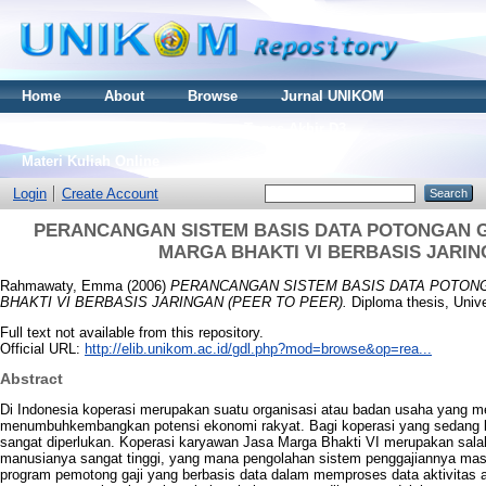
Home
About
Browse
Jurnal UNIKOM
Thesis S2
Skripsi S1
Tugas Akhir D3
Materi Kuliah Online
Login
Create Account
PERANCANGAN SISTEM BASIS DATA POTONGAN G
MARGA BHAKTI VI BERBASIS JARIN
Rahmawaty, Emma
(2006)
PERANCANGAN SISTEM BASIS DATA POTONG
BHAKTI VI BERBASIS JARINGAN (PEER TO PEER).
Diploma thesis, Univ
Full text not available from this repository.
Official URL:
http://elib.unikom.ac.id/gdl.php?mod=browse&op=rea...
Abstract
Di Indonesia koperasi merupakan suatu organisasi atau badan usaha yang me
menumbuhkembangkan potensi ekonomi rakyat. Bagi koperasi yang sedang b
sangat diperlukan. Koperasi karyawan Jasa Marga Bhakti VI merupakan sala
manusianya sangat tinggi, yang mana pengolahan sistem penggajiannya masi
program pemotong gaji yang berbasis data dalam memproses data aktivitas an