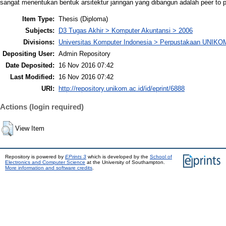
sangat menentukan bentuk arsitektur jaringan yang dibangun adalah peer to p
Item Type:
Thesis (Diploma)
Subjects:
D3 Tugas Akhir > Komputer Akuntansi > 2006
Divisions:
Universitas Komputer Indonesia > Perpustakaan UNIKO
Depositing User:
Admin Repository
Date Deposited:
16 Nov 2016 07:42
Last Modified:
16 Nov 2016 07:42
URI:
http://repository.unikom.ac.id/id/eprint/6888
Actions (login required)
View Item
Repository is powered by
EPrints 3
which is developed by the
School of
Electronics and Computer Science
at the University of Southampton.
More information and software credits
.