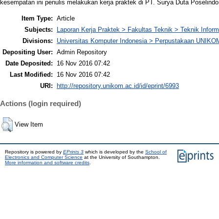
kesempatan ini penulis melakukan kerja praktek di PT. Surya Duta Poselindo
Item Type:
Article
Subjects:
Laporan Kerja Praktek > Fakultas Teknik > Teknik Inform
Divisions:
Universitas Komputer Indonesia > Perpustakaan UNIKO
Depositing User:
Admin Repository
Date Deposited:
16 Nov 2016 07:42
Last Modified:
16 Nov 2016 07:42
URI:
http://repository.unikom.ac.id/id/eprint/6993
Actions (login required)
View Item
Repository is powered by
EPrints 3
which is developed by the
School of
Electronics and Computer Science
at the University of Southampton.
More information and software credits
.