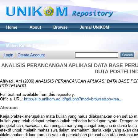
Home
About
Browse
Jurnal UNIKOM
Thesis S2
Skripsi S1
Tugas Akhir D3
Materi Kuliah Online
Login
Create Account
ANALISIS PERANCANGAN APLIKASI DATA BASE PERU
DUTA POSTELIN
Afriyadi, Arri
(2006)
ANALISIS PERANCANGAN APLIKASI DATA BASE PE
POSTELINDO.
Full text not available from this repository.
Official URL:
http://elib.unikom.ac.id/gdl.php?mod=browse&op=rea...
Abstract
Kerja praktek merupakan mata kuliah yang harus dilaksanakan oleh setia
kuliah yang telah didapat selama kuliah terhadap kehidupan nyata. Dengan
pengetahuan, wawasan, dan pengalaman yang sangat berguna di dunia kerja 
efektif untuk melatih mahasiswa dalam memahami dunia kerja yang akan ditemp
dilaksanakan di luar kampus yaitu di perusahaan-perusahaan atau instansi-i