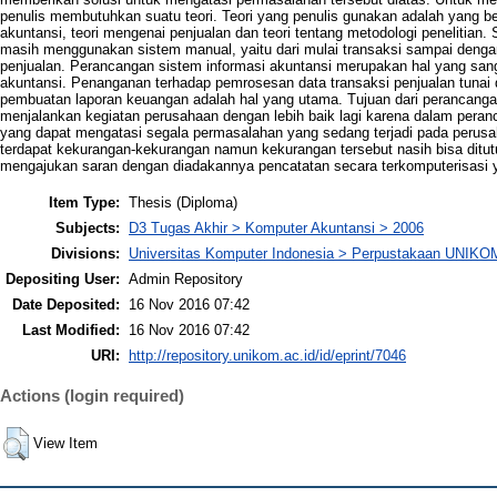
penulis membutuhkan suatu teori. Teori yang penulis gunakan adalah yang 
akuntansi, teori mengenai penjualan dan teori tentang metodologi penelitian.
masih menggunakan sistem manual, yaitu dari mulai transaksi sampai deng
penjualan. Perancangan sistem informasi akuntansi merupakan hal yang san
akuntansi. Penanganan terhadap pemrosesan data transaksi penjualan tunai 
pembuatan laporan keuangan adalah hal yang utama. Tujuan dari perancangan
menjalankan kegiatan perusahaan dengan lebih baik lagi karena dalam peranc
yang dapat mengatasi segala permasalahan yang sedang terjadi pada perusa
terdapat kekurangan-kekurangan namun kekurangan tersebut nasih bisa ditutu
mengajukan saran dengan diadakannya pencatatan secara terkomputerisasi 
Item Type:
Thesis (Diploma)
Subjects:
D3 Tugas Akhir > Komputer Akuntansi > 2006
Divisions:
Universitas Komputer Indonesia > Perpustakaan UNIKO
Depositing User:
Admin Repository
Date Deposited:
16 Nov 2016 07:42
Last Modified:
16 Nov 2016 07:42
URI:
http://repository.unikom.ac.id/id/eprint/7046
Actions (login required)
View Item