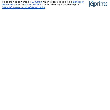
Repository is powered by
EPrints 3
which is developed by the
School of
Electronics and Computer Science
at the University of Southampton.
More information and software credits
.