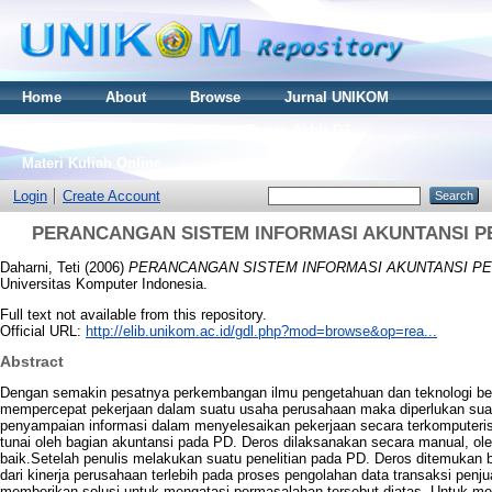
Home
About
Browse
Jurnal UNIKOM
Thesis S2
Skripsi S1
Tugas Akhir D3
Materi Kuliah Online
Login
Create Account
PERANCANGAN SISTEM INFORMASI AKUNTANSI PE
Daharni, Teti
(2006)
PERANCANGAN SISTEM INFORMASI AKUNTANSI PE
Universitas Komputer Indonesia.
Full text not available from this repository.
Official URL:
http://elib.unikom.ac.id/gdl.php?mod=browse&op=rea...
Abstract
Dengan semakin pesatnya perkembangan ilmu pengetahuan dan teknologi 
mempercepat pekerjaan dalam suatu usaha perusahaan maka diperlukan suat
penyampaian informasi dalam menyelesaikan pekerjaan secara terkomputeris
tunai oleh bagian akuntansi pada PD. Deros dilaksanakan secara manual, ole
baik.Setelah penulis melakukan suatu penelitian pada PD. Deros ditemukan
dari kinerja perusahaan terlebih pada proses pengolahan data transaksi penju
memberikan solusi untuk mengatasi permasalahan tersebut diatas. Untuk me