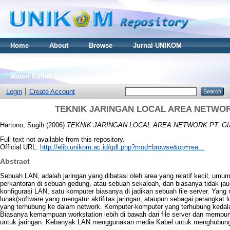
Home
About
Browse
Jurnal UNIKOM
Thesis S2
Skripsi S1
Tugas Akhir D3
Materi Kuliah Online
Login
Create Account
TEKNIK JARINGAN LOCAL AREA NETWOR
Hartono, Sugih
(2006)
TEKNIK JARINGAN LOCAL AREA NETWORK PT. GI
Full text not available from this repository.
Official URL:
http://elib.unikom.ac.id/gdl.php?mod=browse&op=rea...
Abstract
Sebuah LAN, adalah jaringan yang dibatasi oleh area yang relatif kecil, umu
perkantoran di sebuah gedung, atau sebuah sekaloah, dan biasanya tidak jau
konfigurasi LAN, satu komputer biasanya di jadikan sebuah file server. Ya
lunak(software yang mengatur aktifitas jaringan, ataupun sebagai perangkat
yang terhubung ke dalam network. Komputer-komputer yang terhubung kedala
Biasanya kemampuan workstation lebih di bawah dari file server dan mempunya
untuk jaringan. Kebanyak LAN menggunakan media Kabel untuk menghubung