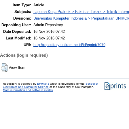
Item Type:
Article
Subjects:
Laporan Kerja Praktek > Fakultas Teknik > Teknik Inform
Divisions:
Universitas Komputer Indonesia > Perpustakaan UNIKO
Depositing User:
Admin Repository
Date Deposited:
16 Nov 2016 07:42
Last Modified:
16 Nov 2016 07:42
URI:
http://repository.unikom.ac.id/id/eprint/7079
Actions (login required)
View Item
Repository is powered by
EPrints 3
which is developed by the
School of
Electronics and Computer Science
at the University of Southampton.
More information and software credits
.