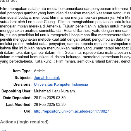
Abstract
Film merupakan salah satu media berkomunikasi dan penyebaran informasi. F
dari potongan gambar yang kemudian disatukan menjadi kesatuan yang utu
dari sosial budaya, membuat film mampu menyampaikan pesannya. Film Minar
sutradarai oleh Lee Isaac Chung . Film ini mengisahkan perjalanan satu kel
mengejar impian mereka di Amerika. Tujuan penelitian ini adalah untuk meng
menggunakan analisis semiotika dari Roland Barthes, yaitu dengan mencari 
itu, tujuan penelitian ini untuk mengetahui bagaimana film merepresentasikan 
peneliti menggunakan metode kualitatif dengan teknik pengumpulan data mela
melalui proses reduksi data, penyajian, sampai kepada menarik kesimpulan dari
bahwa film ini bukan hanya menunjukkan makna yang umum tetapi terdapat j
di dalam teks dan gambar dalam film. Selain itu, representasi makna pesan s
dalam memaknai komunikasi di dalam keluarga, memaknai perbedaan budaya,
yang berbeda-beda. Kata kunci : Film minari, semiotika roland barthes, denot
Item Type:
Article
Subjects:
Jurnal Tercetak
Divisions:
Universitas Komputer Indonesia
Depositing User:
Muhamad Heru Nuralam
Date Deposited:
28 Feb 2025 03:39
Last Modified:
28 Feb 2025 03:39
URI:
http://repository.unikom.ac.id/id/eprint/70827
Actions (login required)