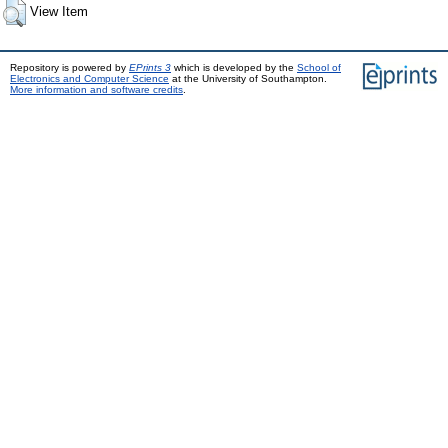
View Item
Repository is powered by
EPrints 3
which is developed by the
School of
Electronics and Computer Science
at the University of Southampton.
More information and software credits
.