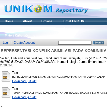
Home
About
Browse
Jurnal UNIKOM
Thesis S2
Skripsi S1
Tugas Akhir D3
Materi Kuliah Online
Login
Create Account
REPRESENTASI KONFLIK ASIMILASI PADA KOMUNIKA
Solihin, Olih
and
Agus Waluyo, Efendi
and
Nurul Bahriyah, Euis
(2023)
REPR
ANTAR BUDAYA DALAM FILM MINARI.
Komunikologi : Jurnal Ilmiah Ilmu K
25283243
Text
REPRESENTASI KONFLIK ASIMILASI PADA KOMUNIKASI ANTAR BUDAYA DALAM FI
Download (635kB)
Text
Turnitin_ASIMILASI_PADA_KOMUNIKASI_ANTAR_BUDAYA_DALAM_FILM_MINARI.p
Download (475kB)