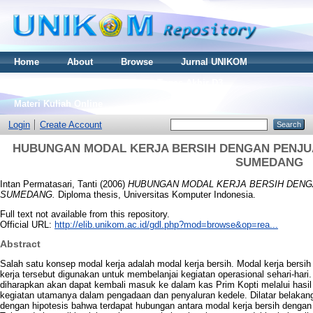
Home
About
Browse
Jurnal UNIKOM
Thesis S2
Skripsi S1
Tugas Akhir D3
Materi Kuliah Online
Login
Create Account
HUBUNGAN MODAL KERJA BERSIH DENGAN PENJUA
SUMEDANG
Intan Permatasari, Tanti
(2006)
HUBUNGAN MODAL KERJA BERSIH DENG
SUMEDANG.
Diploma thesis, Universitas Komputer Indonesia.
Full text not available from this repository.
Official URL:
http://elib.unikom.ac.id/gdl.php?mod=browse&op=rea...
Abstract
Salah satu konsep modal kerja adalah modal kerja bersih. Modal kerja bers
kerja tersebut digunakan untuk membelanjai kegiatan operasional sehari-hari
diharapkan akan dapat kembali masuk ke dalam kas Prim Kopti melalui hasil
kegiatan utamanya dalam pengadaan dan penyaluran kedele. Dilatar belakang
dengan hipotesis bahwa terdapat hubungan antara modal kerja bersih denga