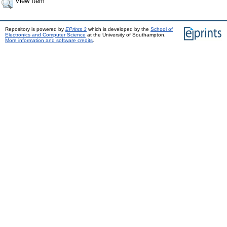
View Item
Repository is powered by
EPrints 3
which is developed by the
School of
Electronics and Computer Science
at the University of Southampton.
More information and software credits
.