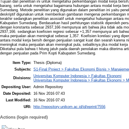
Tujuan dari penelitian ini untuk mengetahui perkembangan modal kerja bers
barang, serta untuk mengetahui bagaimana hubungan antara modal kerja ber
Sumedang. Metode penelitian yang digunakan dalam penelitian ini yaitu penelit
deskriptif digunakan untuk memberikan gambaran mengenai perkembangan mo
terakhir sedangkan penelitian asosiatif untuk mengetahui hubungan antara m
Kabupaten Sumedang. Berdasarkan hasil perhitungan statistik diperoleh persa
dengan konstanta sebesar 2937,166 mempunyai arti bahwa jika tidak ada mo
2937,166. sedangkan koefisien regresi sebesar +1,357 mempunyai arti bahwa
maka penjualan akan meningkat sebesar 1,357. Koefisien korelasi yang diper
antara modal kerja bersih dengan penjualan sangat kuat dan searah karena nilai 
meningkat maka penjualan akan meningkat pula, sebaliknya jika modal kerj
Diketahui pula bahwa t hitung jatuh pada daerah penolakan maka diterima art
dengan penjualan pada Prim Kopti Kabupaten Sumedang.
Item Type:
Thesis (Diploma)
Subjects:
S1-Final Project > Fakultas Ekonomi Bisnis > Manajeme
Universitas Komputer Indonesia > Fakultas Ekonomi
Divisions:
Universitas Komputer Indonesia > Fakultas Ekonomi > 
Depositing User:
Admin Repository
Date Deposited:
16 Nov 2016 07:43
Last Modified:
16 Nov 2016 07:43
URI:
http://repository.unikom.ac.id/id/eprint/7556
Actions (login required)