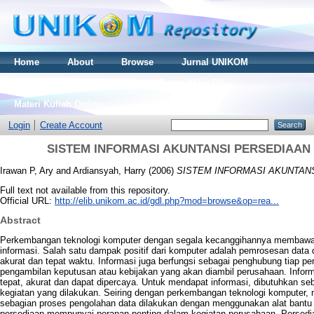
Home
About
Browse
Jurnal UNIKOM
Thesis S2
Skripsi S1
Tugas Akhir D3
Materi Kuliah Online
Login
Create Account
SISTEM INFORMASI AKUNTANSI PERSEDIAAN
Irawan P, Ary
and
Ardiansyah, Harry
(2006)
SISTEM INFORMASI AKUNTANS
Full text not available from this repository.
Official URL:
http://elib.unikom.ac.id/gdl.php?mod=browse&op=rea...
Abstract
Perkembangan teknologi komputer dengan segala kecanggihannya membawa d
informasi. Salah satu dampak positif dari komputer adalah pemrosesan data 
akurat dan tepat waktu. Informasi juga berfungsi sebagai penghubung tiap p
pengambilan keputusan atau kebijakan yang akan diambil perusahaan. Inform
tepat, akurat dan dapat dipercaya. Untuk mendapat informasi, dibutuhkan se
kegiatan yang dilakukan. Seiring dengan perkembangan teknologi komputer, m
sebagian proses pengolahan data dilakukan dengan menggunakan alat bantu
persediaan mempunyai peranan penting dalam kegiatan perusahaan. Persedi