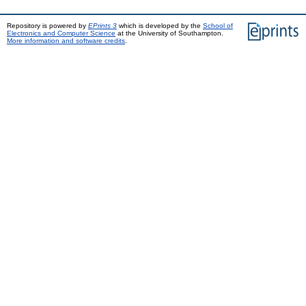
Repository is powered by
EPrints 3
which is developed by the
School of
Electronics and Computer Science
at the University of Southampton.
More information and software credits
.