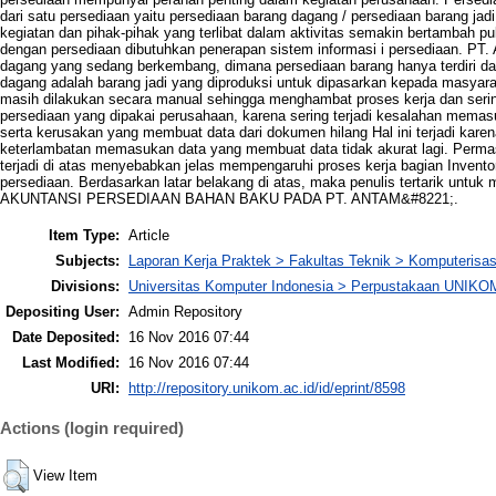
dari satu persediaan yaitu persediaan barang dagang / persediaan barang j
kegiatan dan pihak-pihak yang terlibat dalam aktivitas semakin bertambah 
dengan persediaan dibutuhkan penerapan sistem informasi i persediaan. 
dagang yang sedang berkembang, dimana persediaan barang hanya terdiri da
dagang adalah barang jadi yang diproduksi untuk dipasarkan kepada masyarak
masih dilakukan secara manual sehingga menghambat proses kerja dan seri
persediaan yang dipakai perusahaan, karena sering terjadi kesalahan memas
serta kerusakan yang membuat data dari dokumen hilang Hal ini terjadi karen
keterlambatan memasukan data yang membuat data tidak akurat lagi. Perma
terjadi di atas menyebabkan jelas mempengaruhi proses kerja bagian Inven
persediaan. Berdasarkan latar belakang di atas, maka penulis tertarik un
AKUNTANSI PERSEDIAAN BAHAN BAKU PADA PT. ANTAM&#8221;.
Item Type:
Article
Subjects:
Laporan Kerja Praktek > Fakultas Teknik > Komputerisas
Divisions:
Universitas Komputer Indonesia > Perpustakaan UNIKO
Depositing User:
Admin Repository
Date Deposited:
16 Nov 2016 07:44
Last Modified:
16 Nov 2016 07:44
URI:
http://repository.unikom.ac.id/id/eprint/8598
Actions (login required)
View Item