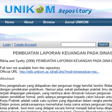
Home
About
Browse
Jurnal UNIKOM
Thesis S2
Skripsi S1
Tugas Akhir D3
Materi Kuliah Online
Login
Create Account
PEMBUATAN LAPORAN KEUANGAN PADA DINAS
Rikha
and
Syefty
(2006)
PEMBUATAN LAPORAN KEUANGAN PADA DINAS
Full text not available from this repository.
Official URL:
http://elib.unikom.ac.id/gdl.php?mod=browse&op=rea...
Abstract
Ilmu pengetahuan yang didapatkan dari perguruan tinggi bersifat teoritis.Wa
dengan pendekatan praktikum. Namun jelas sekali perbedaan praktek ilmu 
terjadi dilapangan pekerjaan, yang nantinya akan dimasuki lulusan perguruan
dalam pendidikan formal, perlu adanya pengenalan kepada calon lulusan un
Kerja Praktek adalah salah satu system yang digunakan dalam rangka pembe
Dalam proses pelaksanaannya memerlukan kerja sama antara perguruan tingg
kerja praktek, teori-teori yang didapat secara formal menjadi bekal kerja dil
diperusahaan dan bimbingan dari perguruan tinggi. Dengan diterapkannya ke