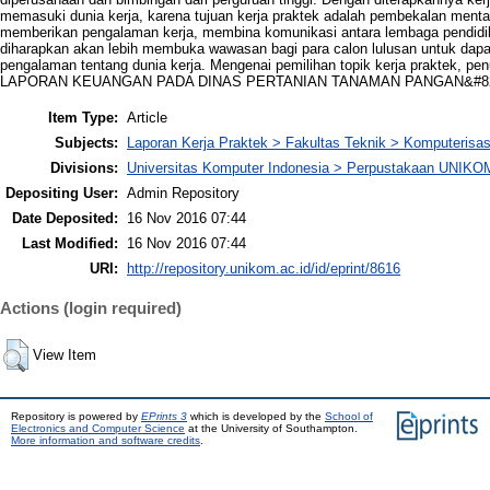
memasuki dunia kerja, karena tujuan kerja praktek adalah pembekalan mental
memberikan pengalaman kerja, membina komunikasi antara lembaga pendidik
diharapkan akan lebih membuka wawasan bagi para calon lulusan untuk dapa
pengalaman tentang dunia kerja. Mengenai pemilihan topik kerja praktek, 
LAPORAN KEUANGAN PADA DINAS PERTANIAN TANAMAN PANGAN&#82
Item Type:
Article
Subjects:
Laporan Kerja Praktek > Fakultas Teknik > Komputerisas
Divisions:
Universitas Komputer Indonesia > Perpustakaan UNIKO
Depositing User:
Admin Repository
Date Deposited:
16 Nov 2016 07:44
Last Modified:
16 Nov 2016 07:44
URI:
http://repository.unikom.ac.id/id/eprint/8616
Actions (login required)
View Item
Repository is powered by
EPrints 3
which is developed by the
School of
Electronics and Computer Science
at the University of Southampton.
More information and software credits
.