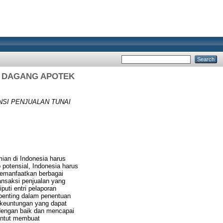
N DAGANG APOTEK
NSI PENJUALAN TUNAI
ian di Indonesia harus
potensial, Indonesia harus
emanfaatkan berbagai
ansaksi penjualan yang
uti entri pelaporan
 penting dalam penentuan
a keuntungan yang dapat
dengan baik dan mencapai
untut membuat