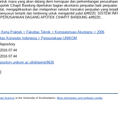
untuk masa yang akan datang demi kemajuan dan perkembangan perusahaan
otek Cihapit Bandung diperlukan bagian akuntansi penjualan baik penjualan
tat, mengaplikasikan dan melaporkan seluruh transaksi penjualan yang terjad
s penyusun tertarik dan terdorong untuk mengambil judul &#8220; SISTEM
 PERUSAHAAN DAGANG APOTEK CIHAPIT BANDUNG &#8220;.
 Kerja Praktek > Fakultas Teknik > Komputerisasi Akuntansi > 2006
sitas Komputer Indonesia > Perpustakaan UNIKOM
Repository
2016 07:44
2016 07:44
epository.unikom.ac.id/id/eprint/8626
)
uter Science
at the University of Southampton.
More information and software credits
.