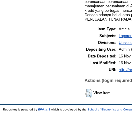
perencanaan-perencanaan 
manajemen perusahaan di Ap
kredit yang bertugas menca
Dengan adanya hal di ata
PENJUALAN TUNAI PADA
Item Type:
Article
Subjects:
Laporan
Divisions:
Univer
Depositing User:
Admin 
Date Deposited:
16 Nov 
Last Modified:
16 Nov 
URI:
http://r
Actions (login required
View Item
Repository is powered by
EPrints 3
which is developed by the
School of Electronics and Comp