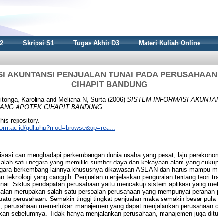
S2
Skripsi S1
Tugas Akhir D3
Materi Kuliah Online
SI AKUNTANSI PENJUALAN TUNAI PADA PERUSAHAA
CIHAPIT BANDUNG
litonga, Karolina
and
Meliana N, Surta
(2006)
SISTEM INFORMASI AKUNTA
ANG APOTEK CIHAPIT BANDUNG.
this repository.
nikom.ac.id/gdl.php?mod=browse&op=rea...
isasi dan menghadapi perkembangan dunia usaha yang pesat, laju perekonom
 salah satu negara yang memiliki sumber daya dan kekayaan alam yang cukup 
gara berkembang lainnya khususnya dikawasan ASEAN dan harus mampu m
n teknologi yang canggih. Penjualan menjelaskan penguraian tentang teori tr
unai. Siklus pendapatan perusahaan yaitu mencakup sistem aplikasi yang melip
njualan merupakan salah satu persoalan perusahaan yang mempunyai peranan
suatu perusahaan. Semakin tinggi tingkat penjualan maka semakin besar pul
itu, perusahaan memerlukan manajemen yang dapat menjalankan perusahaan 
nakan sebelumnya. Tidak hanya menjalankan perusahaan, manajemen juga dit