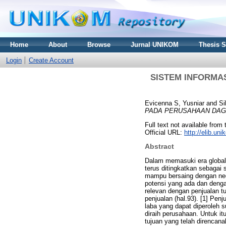
Home
About
Browse
Jurnal UNIKOM
Thesis 
Login
Create Account
SISTEM INFORMA
Evicenna S, Yusniar
and
Si
PADA PERUSAHAAN DAG
Full text not available from 
Official URL:
http://elib.u
Abstract
Dalam memasuki era global
terus ditingkatkan sebagai
mampu bersaing dengan ne
potensi yang ada dan denga
relevan dengan penjualan t
penjualan (hal.93). [1] Pe
laba yang dapat diperoleh 
diraih perusahaan. Untuk 
tujuan yang telah direnca