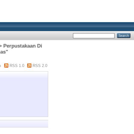
 > Perpustakaan Di
nas"
m
RSS 1.0
RSS 2.0