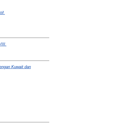
if.
III.
engan Kuwait dan