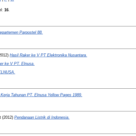
el:
16
.
epartemen Parpostel 88.
2012)
Hasil Raker ke V PT Elektronika Nusantara.
er ke V PT. Elnusa.
 ELNUSA.
 Kerja Tahunan PT. Elnusa Yellow Pages 1989.
t
(2012)
Pendanaan Listrik di Indonesia.