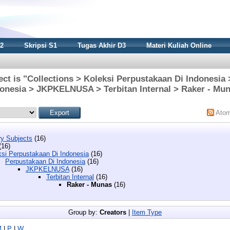
S2
Skripsi S1
Tugas Akhir D3
Materi Kuliah Online
ct is "Collections > Koleksi Perpustakaan Di Indonesia
onesia > JKPKELNUSA > Terbitan Internal > Raker - Mu
Ato
y Subjects
(16)
(16)
ksi Perpustakaan Di Indonesia
(16)
Perpustakaan Di Indonesia
(16)
JKPKELNUSA
(16)
Terbitan Internal
(16)
Raker - Munas
(16)
Group by:
Creators
|
Item Type
M
|
P
|
W