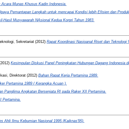
 Acara Munas Khusus Kadin Indonesia.
Upaya Pemantapan Langkah untuk mencapai Kondisi lebih Efisien dan Produkt
l-Hasil Musyawarah NAsional Kedua Korpri Tahun 1983.
knologi, Sekretariat
(2012)
Rapat Koordinasi Nasioanal Riset dan Teknologi V
(2012)
Kesimpulan Diskusi Panel Peningkatan Hubungan Dagang Indonesia d
asi, Direktorat
(2012)
Bahan Rapat Kerja Pertamina 1989.
er Pertamina 1989 ( Kerangka Acuan ).
n Panglima Angkatan Bersenjata RI pada Raker XII Pertamina.
II Pertamina.
s Ahli Ilmu Kebumian Nasional 1995 (Kaiknas'95).