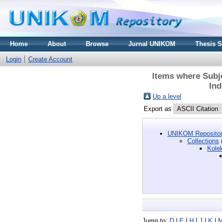
Home
About
Browse
Jurnal UNIKOM
Thesis 
Login
Create Account
Items where Subje
Ind
Up a level
Export as
UNIKOM Repositor
Collections
Kole
Jump to:
D
|
E
|
H
|
J
|
K
|