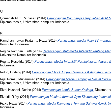
Q
Qomariah Afiff, Ratnasari
(2014)
Perancangan Kampanye Penyuluhan Aktif M
Diploma thesis, Universitas Komputer Indonesia.
R
Ramdhan Irawan Pratama, Reza
(2015)
Perancangan media iklan TV mengaj
Komputer Indonesia.
Regina Ramdani, Lutfi
(2014)
Perancangan Multimedia Interaktif Tentang Me
Universitas Komputer Indonesia.
Regita, Roseilda
(2014)
Perencanaan Media Interaktif Pembelajaran Aksara 
Indonesia.
Ridho, Endang
(2014)
Perancangan Ebook Objek Pariwisata Kabupaten Samo
Rijal Romzi, Muhammad
(2014)
Perancangan Media Kampanye Sosial Perawat
Diploma thesis, Universitas Komputer Indonesia.
Rizal Husaeni, Deden
(2014)
Perancangan komik Sunan Kalijaga.
Diploma the
Rizaldi, Rifky
(2014)
Perancangan Media Informasi Gym Kickboxing Indonesi
Rizki, Reza
(2014)
Perancangan Media Kampanye Tentang Bahaya Rokok Un
Indonesia.