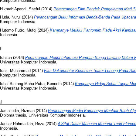
Komputer Indonesia.
Hikmah Apandi, Saeful
(2014)
Perancangan Film Pendek Pengalaman Mati Su
Huda, Nurul
(2014)
Perancangan Buku Informasi Benda-Benda Pada Upacara 
Komputer Indonesia.
Hutomo Putro, Mufqi
(2014)
Kampanye Melalui Pantomim Pada Aksi Kamisa
Indonesia.
I
Ichsan
(2014)
Perancangan Media Informasi Rempah Bunga Lawang Dalam
Universitas Komputer Indonesia.
Idris, Muhammad
(2014)
Film Dokumenter Kesenian Teater Lenong Pada Sang
Komputer Indonesia.
Iqbal Bintang Maha Putra, Kenneth
(2014)
Kampanye Hidup Sehat Tanpa Men
Universitas Komputer Indonesia.
J
Jamalludin, Rizman
(2014)
Perancangan Media Kampanye Manfaat Buah Alpu
Diploma thesis, Universitas Komputer Indonesia.
Januar Rahmadian, Reza
(2014)
4 Sifat Dasar Manusia Menurut Teori Florenc
Indonesia.