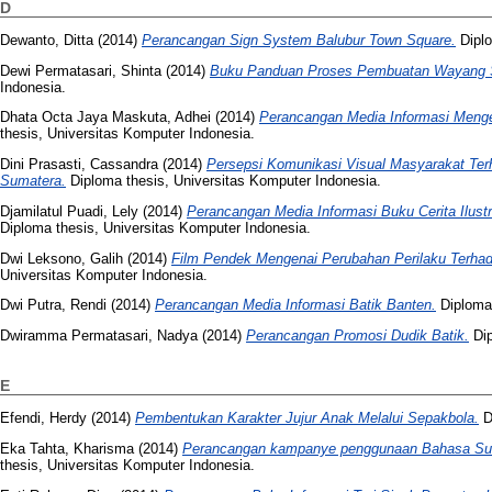
D
Dewanto, Ditta
(2014)
Perancangan Sign System Balubur Town Square.
Diplo
Dewi Permatasari, Shinta
(2014)
Buku Panduan Proses Pembuatan Wayang 
Indonesia.
Dhata Octa Jaya Maskuta, Adhei
(2014)
Perancangan Media Informasi Meng
thesis, Universitas Komputer Indonesia.
Dini Prasasti, Cassandra
(2014)
Persepsi Komunikasi Visual Masyarakat Te
Sumatera.
Diploma thesis, Universitas Komputer Indonesia.
Djamilatul Puadi, Lely
(2014)
Perancangan Media Informasi Buku Cerita Ilust
Diploma thesis, Universitas Komputer Indonesia.
Dwi Leksono, Galih
(2014)
Film Pendek Mengenai Perubahan Perilaku Terha
Universitas Komputer Indonesia.
Dwi Putra, Rendi
(2014)
Perancangan Media Informasi Batik Banten.
Diploma 
Dwiramma Permatasari, Nadya
(2014)
Perancangan Promosi Dudik Batik.
Dip
E
Efendi, Herdy
(2014)
Pembentukan Karakter Jujur Anak Melalui Sepakbola.
D
Eka Tahta, Kharisma
(2014)
Perancangan kampanye penggunaan Bahasa Sun
thesis, Universitas Komputer Indonesia.