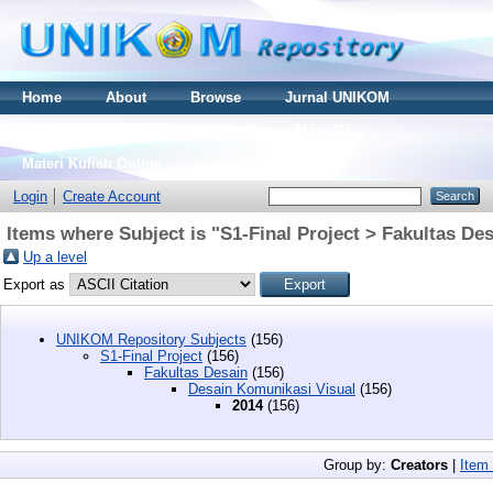
Home
About
Browse
Jurnal UNIKOM
Thesis S2
Skripsi S1
Tugas Akhir D3
Materi Kuliah Online
Login
Create Account
Items where Subject is "S1-Final Project > Fakultas De
Up a level
Export as
UNIKOM Repository Subjects
(156)
S1-Final Project
(156)
Fakultas Desain
(156)
Desain Komunikasi Visual
(156)
2014
(156)
Group by:
Creators
|
Item