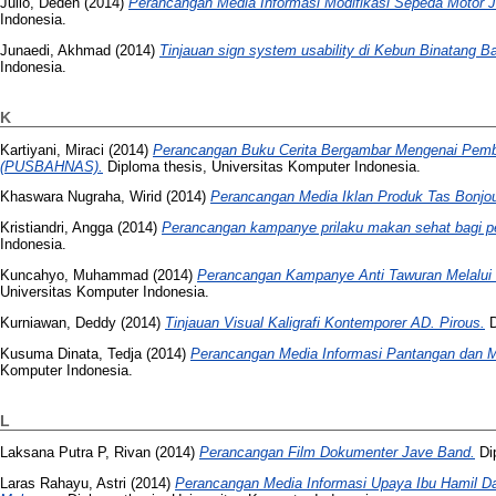
Julio, Deden
(2014)
Perancangan Media Informasi Modifikasi Sepeda Motor J
Indonesia.
Junaedi, Akhmad
(2014)
Tinjauan sign system usability di Kebun Binatang B
Indonesia.
K
Kartiyani, Miraci
(2014)
Perancangan Buku Cerita Bergambar Mengenai Pembu
(PUSBAHNAS).
Diploma thesis, Universitas Komputer Indonesia.
Khaswara Nugraha, Wirid
(2014)
Perancangan Media Iklan Produk Tas Bonjou
Kristiandri, Angga
(2014)
Perancangan kampanye prilaku makan sehat bagi pe
Indonesia.
Kuncahyo, Muhammad
(2014)
Perancangan Kampanye Anti Tawuran Melalui L
Universitas Komputer Indonesia.
Kurniawan, Deddy
(2014)
Tinjauan Visual Kaligrafi Kontemporer AD. Pirous.
D
Kusuma Dinata, Tedja
(2014)
Perancangan Media Informasi Pantangan dan M
Komputer Indonesia.
L
Laksana Putra P, Rivan
(2014)
Perancangan Film Dokumenter Jave Band.
Dip
Laras Rahayu, Astri
(2014)
Perancangan Media Informasi Upaya Ibu Hamil 