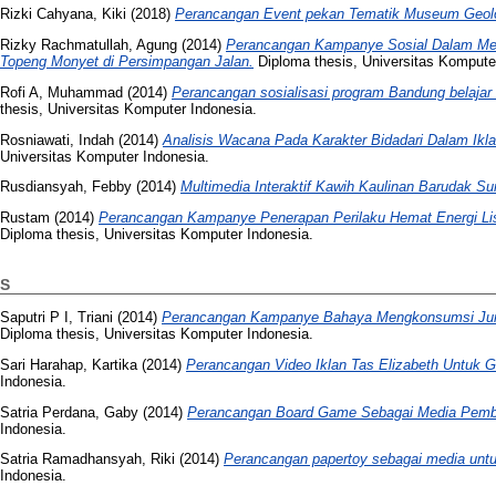
Rizki Cahyana, Kiki
(2018)
Perancangan Event pekan Tematik Museum Geolo
Rizky Rachmatullah, Agung
(2014)
Perancangan Kampanye Sosial Dalam Mem
Topeng Monyet di Persimpangan Jalan.
Diploma thesis, Universitas Kompute
Rofi A, Muhammad
(2014)
Perancangan sosialisasi program Bandung belaja
thesis, Universitas Komputer Indonesia.
Rosniawati, Indah
(2014)
Analisis Wacana Pada Karakter Bidadari Dalam Iklan
Universitas Komputer Indonesia.
Rusdiansyah, Febby
(2014)
Multimedia Interaktif Kawih Kaulinan Barudak Su
Rustam
(2014)
Perancangan Kampanye Penerapan Perilaku Hemat Energi List
Diploma thesis, Universitas Komputer Indonesia.
S
Saputri P I, Triani
(2014)
Perancangan Kampanye Bahaya Mengkonsumsi Junk
Diploma thesis, Universitas Komputer Indonesia.
Sari Harahap, Kartika
(2014)
Perancangan Video Iklan Tas Elizabeth Untuk 
Indonesia.
Satria Perdana, Gaby
(2014)
Perancangan Board Game Sebagai Media Pembe
Indonesia.
Satria Ramadhansyah, Riki
(2014)
Perancangan papertoy sebagai media untuk
Indonesia.