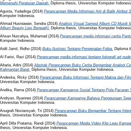
Memenuhi Peraturan Daerah.
Diploma thesis, Universitas Komputer Indonesi
Agusta, Yudadirga
(2014)
Perancangan Media Informasi Arti di Balik Atribut 
Komputer Indonesia.
Ahmad Husniawan, Sendra
(2014)
Analisis Visual Sampul Album CD Musik Me
Album Beauty Lies Beneath).
Diploma thesis, Universitas Komputer Indonesi
Ahsan Nurcahya, Muhamad
(2014)
Perancangan media informasi cerita Pant
Komputer Indonesia.
Aidil Jamil, Ridho
(2014)
Buku Ilustrasi Tentang Pengenalan Fobia.
Diploma t
Al Farisi, Razi
(2014)
Perancangan media informasi tentang fotografi art nude
Altaria, Adini
(2014)
Abstrak Perancangan Buku Cerita Bergambar Analogi C
Kalimantan Barat.
Diploma thesis, Universitas Komputer Indonesia.
Andeska, Ricky
(2014)
Perancangan Buku Informasi Tentang Makna dan Filo
Universitas Komputer Indonesia.
Andika, Rama
(2014)
Perancangan Kampanye Sosial Tentang Pola Pacaran 
Andryan, Ryannes
(2014)
Perancangan Kampanye Bahaya Penggunaan Seped
Universitas Komputer Indonesia.
Anugrah Noviansyah, Tri
(2014)
Perancangan Buku Bergambar Tentang Interp
thesis, Universitas Komputer Indonesia.
April Dilla Pratama, Randi
(2014)
Perancangan Media Video Klip Lagu Kampan
thesis, Universitas Komputer Indonesia.