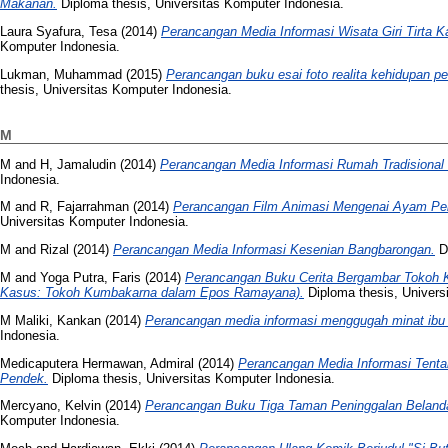
Makanan.
Diploma thesis, Universitas Komputer Indonesia.
Laura Syafura, Tesa
(2014)
Perancangan Media Informasi Wisata Giri Tirta K
Komputer Indonesia.
Lukman, Muhammad
(2015)
Perancangan buku esai foto realita kehidupan 
thesis, Universitas Komputer Indonesia.
M
M
and
H, Jamaludin
(2014)
Perancangan Media Informasi Rumah Tradisiona
Indonesia.
M
and
R, Fajarrahman
(2014)
Perancangan Film Animasi Mengenai Ayam Pelu
Universitas Komputer Indonesia.
M
and
Rizal
(2014)
Perancangan Media Informasi Kesenian Bangbarongan.
Di
M
and
Yoga Putra, Faris
(2014)
Perancangan Buku Cerita Bergambar Tokoh
Kasus: Tokoh Kumbakarna dalam Epos Ramayana).
Diploma thesis, Univers
M Maliki, Kankan
(2014)
Perancangan media informasi menggugah minat ibu
Indonesia.
Medicaputera Hermawan, Admiral
(2014)
Perancangan Media Informasi Tenta
Pendek.
Diploma thesis, Universitas Komputer Indonesia.
Mercyano, Kelvin
(2014)
Perancangan Buku Tiga Taman Peninggalan Belanda
Komputer Indonesia.