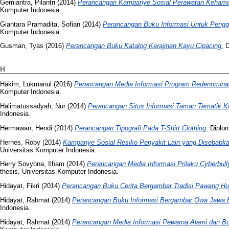
Gemiantra, Pilantri
(2014)
Perancangan Kampanye Sosial Perawatan Kehamila
Komputer Indonesia.
Giantara Pramadita, Sofian
(2014)
Perancangan Buku Informasi Untuk Peng
Komputer Indonesia.
Gusman, Tyas
(2016)
Perancangan Buku Katalog Kerajinan Kayu Cipacing.
D
H
Hakim, Lukmanul
(2016)
Perancangan Media Informasi Program Redenominas
Komputer Indonesia.
Halimatussadyah, Nur
(2014)
Perancangan Situs Informasi Taman Tematik K
Indonesia.
Hermawan, Hendi
(2014)
Perancangan Tipografi Pada T-Shirt Clothing.
Diplom
Hernes, Roby
(2014)
Kampanye Sosial Resiko Penyakit Lain yang Disebabka
Universitas Komputer Indonesia.
Herry Sovyona, Ilham
(2014)
Perancangan Media Informasi Prilaku Cyberbull
thesis, Universitas Komputer Indonesia.
Hidayat, Fikri
(2014)
Perancangan Buku Cerita Bergambar Tradisi Pawang Hu
Hidayat, Rahmat
(2014)
Perancangan Buku Informasi Bergambar Owa Jawa 
Indonesia.
Hidayat, Rahmat
(2014)
Perancangan Media Informasi Pewarna Alami dan B