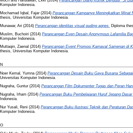
Moch
and
Hardiawan, Ekki
(2014)
Perancangan Ulang Komik Berjudul "Si But
Komputer Indonesia.
Mochamad Iqbal, Fajar
(2014)
Perancangan Kampanye Meningkatkan Minat M
thesis, Universitas Komputer Indonesia.
Munawar, Ari
(2014)
Perancangan identitas visual puding agnes.
Diploma thes
Muslim, Buchoiri
(2014)
Perancangan Even Desain Anonymous Lafamilia Bag
Komputer Indonesia.
Muttaqin, Zaenal
(2014)
Perancangan Event Promosi Karnaval Samenan di K
thesis, Universitas Komputer Indonesia.
N
Noer Kemal, Yumna
(2014)
Perancangan Desain Buku Gaya Busana Sebagai I
Universitas Komputer Indonesia.
Nugraha, Guntur
(2014)
Perancangan Film Dokumenter Tugas dan Peran Han
Nugraha, Irham
(2014)
Perancangan Buku Pembelajaran Huruf Jepang Dasar 
Indonesia.
Nur Yusali, Reni
(2014)
Perancangan Buku Ilustrasi Teknik dan Peraturan Das
Komputer Indonesia.
O