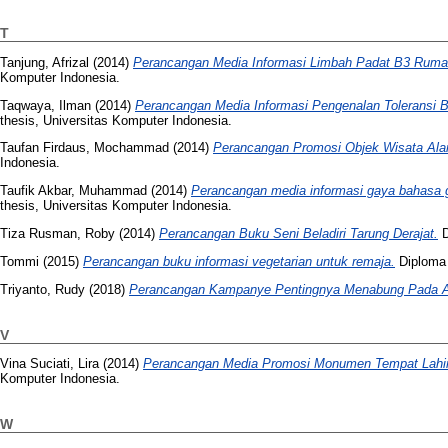
T
Tanjung, Afrizal
(2014)
Perancangan Media Informasi Limbah Padat B3 Rumah
Komputer Indonesia.
Taqwaya, Ilman
(2014)
Perancangan Media Informasi Pengenalan Toleransi 
thesis, Universitas Komputer Indonesia.
Taufan Firdaus, Mochammad
(2014)
Perancangan Promosi Objek Wisata Ala
Indonesia.
Taufik Akbar, Muhammad
(2014)
Perancangan media informasi gaya bahasa 
thesis, Universitas Komputer Indonesia.
Tiza Rusman, Roby
(2014)
Perancangan Buku Seni Beladiri Tarung Derajat.
D
Tommi
(2015)
Perancangan buku informasi vegetarian untuk remaja.
Diploma 
Triyanto, Rudy
(2018)
Perancangan Kampanye Pentingnya Menabung Pada 
V
Vina Suciati, Lira
(2014)
Perancangan Media Promosi Monumen Tempat Lahir
Komputer Indonesia.
W