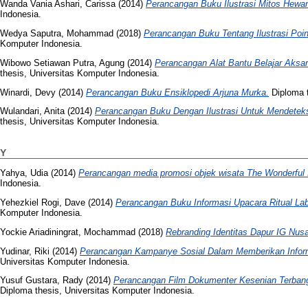
Wanda Vania Ashari, Carissa
(2014)
Perancangan Buku Ilustrasi Mitos Hewa
Indonesia.
Wedya Saputra, Mohammad
(2018)
Perancangan Buku Tentang Ilustrasi Point
Komputer Indonesia.
Wibowo Setiawan Putra, Agung
(2014)
Perancangan Alat Bantu Belajar Aksar
thesis, Universitas Komputer Indonesia.
Winardi, Devy
(2014)
Perancangan Buku Ensiklopedi Arjuna Murka.
Diploma t
Wulandari, Anita
(2014)
Perancangan Buku Dengan Ilustrasi Untuk Mendeteks
thesis, Universitas Komputer Indonesia.
Y
Yahya, Udia
(2014)
Perancangan media promosi objek wisata The Wonderful 
Indonesia.
Yehezkiel Rogi, Dave
(2014)
Perancangan Buku Informasi Upacara Ritual La
Komputer Indonesia.
Yockie Ariadiningrat, Mochammad
(2018)
Rebranding Identitas Dapur IG Nusa
Yudinar, Riki
(2014)
Perancangan Kampanye Sosial Dalam Memberikan Informa
Universitas Komputer Indonesia.
Yusuf Gustara, Rady
(2014)
Perancangan Film Dokumenter Kesenian Terbang
Diploma thesis, Universitas Komputer Indonesia.