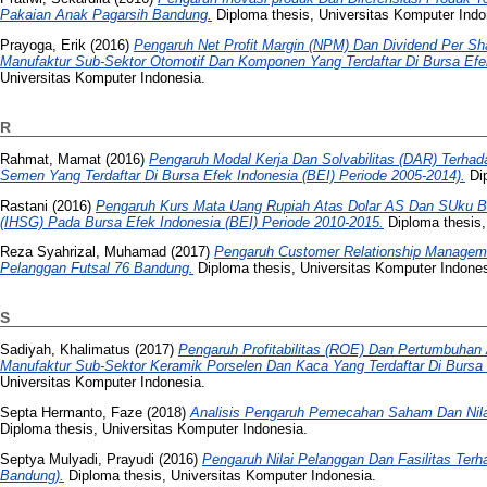
Pakaian Anak Pagarsih Bandung.
Diploma thesis, Universitas Komputer Indo
Prayoga, Erik
(2016)
Pengaruh Net Profit Margin (NPM) Dan Dividend Per 
Manufaktur Sub-Sektor Otomotif Dan Komponen Yang Terdaftar Di Bursa Efe
Universitas Komputer Indonesia.
R
Rahmat, Mamat
(2016)
Pengaruh Modal Kerja Dan Solvabilitas (DAR) Terhad
Semen Yang Terdaftar Di Bursa Efek Indonesia (BEI) Periode 2005-2014).
Dip
Rastani
(2016)
Pengaruh Kurs Mata Uang Rupiah Atas Dolar AS Dan SUku 
(IHSG) Pada Bursa Efek Indonesia (BEI) Periode 2010-2015.
Diploma thesis,
Reza Syahrizal, Muhamad
(2017)
Pengaruh Customer Relationship Manageme
Pelanggan Futsal 76 Bandung.
Diploma thesis, Universitas Komputer Indones
S
Sadiyah, Khalimatus
(2017)
Pengaruh Profitabilitas (ROE) Dan Pertumbuha
Manufaktur Sub-Sektor Keramik Porselen Dan Kaca Yang Terdaftar Di Bursa 
Universitas Komputer Indonesia.
Septa Hermanto, Faze
(2018)
Analisis Pengaruh Pemecahan Saham Dan Nil
Diploma thesis, Universitas Komputer Indonesia.
Septya Mulyadi, Prayudi
(2016)
Pengaruh Nilai Pelanggan Dan Fasilitas Terh
Bandung).
Diploma thesis, Universitas Komputer Indonesia.