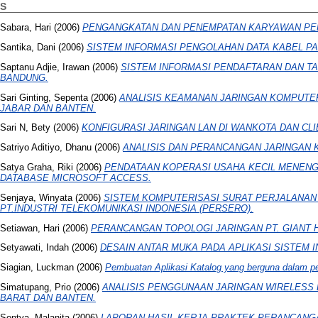
S
Sabara, Hari
(2006)
PENGANGKATAN DAN PENEMPATAN KARYAWAN PE
Santika, Dani
(2006)
SISTEM INFORMASI PENGOLAHAN DATA KABEL PAD
Saptanu Adjie, Irawan
(2006)
SISTEM INFORMASI PENDAFTARAN DAN TA
BANDUNG.
Sari Ginting, Sepenta
(2006)
ANALISIS KEAMANAN JARINGAN KOMPUTER 
JABAR DAN BANTEN.
Sari N, Bety
(2006)
KONFIGURASI JARINGAN LAN DI WANKOTA DAN CLI
Satriyo Aditiyo, Dhanu
(2006)
ANALISIS DAN PERANCANGAN JARINGAN 
Satya Graha, Riki
(2006)
PENDATAAN KOPERASI USAHA KECIL MENEN
DATABASE MICROSOFT ACCESS.
Senjaya, Winyata
(2006)
SISTEM KOMPUTERISASI SURAT PERJALANAN 
PT.INDUSTRI TELEKOMUNIKASI INDONESIA (PERSERO).
Setiawan, Hari
(2006)
PERANCANGAN TOPOLOGI JARINGAN PT. GIANT 
Setyawati, Indah
(2006)
DESAIN ANTAR MUKA PADA APLIKASI SISTEM I
Siagian, Luckman
(2006)
Pembuatan Aplikasi Katalog yang berguna dalam
Simatupang, Prio
(2006)
ANALISIS PENGGUNAAN JARINGAN WIRELESS LA
BARAT DAN BANTEN.
Sontya, Malanita
(2006)
LAPORAN HASIL KERJA PRAKTEK PERANCANG