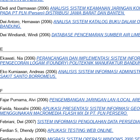
Dedi
and
Darmawan
(2006)
ANALISIS SISTEM KEAMANAN JARINGAN K
PADA PT PLN (Persero) DISTRIBUSI JAWA BARAT DAN BANTEN.
Dwi Antoro, Hernawan
(2006)
ANALISA SISTEM KATALOG BUKU DALAM 
BANDUNG.
Dwi Windiandi, Windi
(2006)
DATABASE PENCEMARAN SUMBER AIR LIMB
E
Ekawati, Nia
(2006)
PERANCANGAN DAN IMPLEMENTASI SISTEM INFOR
PENGECORAN LOGAM (FOUNDRY) POLITEKNIK MANUFAKTUR BANDU
Eko Kurniawan, Andreas
(2006)
ANALISIS SISTEM INFORMASI ADMINIST
SAKIT SANTO BORROMEUS.
F
Fajar Purnama, Alvi
(2006)
PENGEMBANGAN JARINGAN LAN (LOCAL ARE
Farida, Noorafni
(2006)
APLIKASI PRESENTASI SISTEM INFORMASI GE
MENGGUNAKAN MACROMEDIA FLASH MX DI PT. PLN PERSERO.
Febriani, Dwi
(2007)
SISTEM INFORMASI PENGOLAHAN DATA PERSEDIA
Ferdian S, Dhendy
(2006)
APLIKASI TESTING WEB ONLINE.
Ferdiansyah, Andri
(2006)
MIGRASI SISTEM OPERASI WINDOWS 2000 S