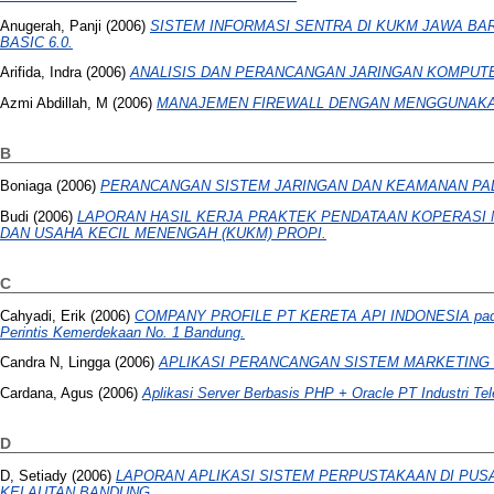
Anugerah, Panji
(2006)
SISTEM INFORMASI SENTRA DI KUKM JAWA B
BASIC 6.0.
Arifida, Indra
(2006)
ANALISIS DAN PERANCANGAN JARINGAN KOMPUTE
Azmi Abdillah, M
(2006)
MANAJEMEN FIREWALL DENGAN MENGGUNAKAN LI
B
Boniaga
(2006)
PERANCANGAN SISTEM JARINGAN DAN KEAMANAN PADA
Budi
(2006)
LAPORAN HASIL KERJA PRAKTEK PENDATAAN KOPERASI
DAN USAHA KECIL MENENGAH (KUKM) PROPI.
C
Cahyadi, Erik
(2006)
COMPANY PROFILE PT KERETA API INDONESIA pada 
Perintis Kemerdekaan No. 1 Bandung.
Candra N, Lingga
(2006)
APLIKASI PERANCANGAN SISTEM MARKETING
Cardana, Agus
(2006)
Aplikasi Server Berbasis PHP + Oracle PT Industri Te
D
D, Setiady
(2006)
LAPORAN APLIKASI SISTEM PERPUSTAKAAN DI PUS
KELAUTAN BANDUNG.