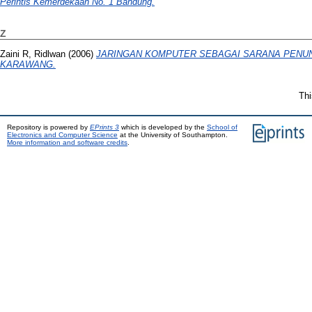
Perintis Kemerdekaan No. 1 Bandung.
Z
Zaini R, Ridlwan
(2006)
JARINGAN KOMPUTER SEBAGAI SARANA PENUN
KARAWANG.
Thi
Repository is powered by
EPrints 3
which is developed by the
School of
Electronics and Computer Science
at the University of Southampton.
More information and software credits
.