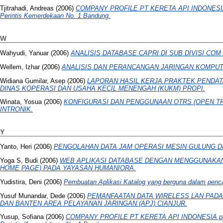
Tjitrahadi, Andreas
(2006)
COMPANY PROFILE PT KERETA API INDONESIA p
Perintis Kemerdekaan No. 1 Bandung.
W
Wahyudi, Yanuar
(2006)
ANALISIS DATABASE CAPRI DI SUB DIVISI COM
Wellem, Izhar
(2006)
ANALISIS DAN PERANCANGAN JARINGAN KOMPUT
Widiana Gumilar, Asep
(2006)
LAPORAN HASIL KERJA PRAKTEK PENDA
DINAS KOPERASI DAN USAHA KECIL MENENGAH (KUKM) PROPI.
Winata, Yosua
(2006)
KONFIGURASI DAN PENGGUNAAN OTRS (OPEN TR
INTRONIK.
Y
Yanto, Heri
(2006)
PENGOLAHAN DATA JAM OPERASI MESIN GULUNG DI
Yoga S, Budi
(2006)
WEB APLIKASI DATABASE DENGAN MENGGUNAKA
HOME PAGE) PADA YAYASAN HUMANIORA.
Yudistira, Deni
(2006)
Pembuatan Aplikasi Katalog yang berguna dalam pe
Yusuf Munandar, Dede
(2006)
PEMANFAATAN DATA WIRELESS LAN PADA 
DAN BANTEN AREA PELAYANAN JARINGAN (APJ) CIANJUR.
Yusup, Sofiana
(2006)
COMPANY PROFILE PT KERETA API INDONESIA pada