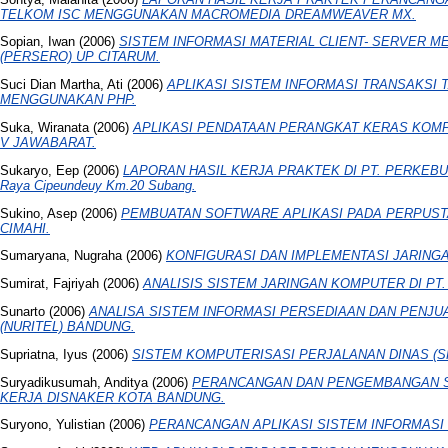
TELKOM ISC MENGGUNAKAN MACROMEDIA DREAMWEAVER MX.
Sopian, Iwan
(2006)
SISTEM INFORMASI MATERIAL CLIENT- SERVER ME
(PERSERO) UP CITARUM.
Suci Dian Martha, Ati
(2006)
APLIKASI SISTEM INFORMASI TRANSAKSI 
MENGGUNAKAN PHP.
Suka, Wiranata
(2006)
APLIKASI PENDATAAN PERANGKAT KERAS KOMP
V JAWABARAT.
Sukaryo, Eep
(2006)
LAPORAN HASIL KERJA PRAKTEK DI PT. PERKEBU
Raya Cipeundeuy Km.20 Subang.
Sukino, Asep
(2006)
PEMBUATAN SOFTWARE APLIKASI PADA PERPUST
CIMAHI.
Sumaryana, Nugraha
(2006)
KONFIGURASI DAN IMPLEMENTASI JARINGA
Sumirat, Fajriyah
(2006)
ANALISIS SISTEM JARINGAN KOMPUTER DI PT.
Sunarto
(2006)
ANALISA SISTEM INFORMASI PERSEDIAAN DAN PENJUALA
(NURITEL) BANDUNG.
Supriatna, Iyus
(2006)
SISTEM KOMPUTERISASI PERJALANAN DINAS (S
Suryadikusumah, Anditya
(2006)
PERANCANGAN DAN PENGEMBANGAN S
KERJA DISNAKER KOTA BANDUNG.
Suryono, Yulistian
(2006)
PERANCANGAN APLIKASI SISTEM INFORMASI