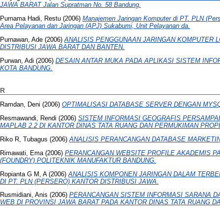
JAWA BARAT Jalan Supratman No. 58 Bandung.
Purnama Hadi, Restu
(2006)
Manajemen Jaringan Komputer di PT. PLN (Perser
Area Pelayanan dan Jaringan (APJ) Sukabumi, Unit Pelayanan da.
Purnawan, Ade
(2006)
ANALISIS PENGGUNAAN JARINGAN KOMPUTER LOC
DISTRIBUSI JAWA BARAT DAN BANTEN.
Purwan, Adi
(2006)
DESAIN ANTAR MUKA PADA APLIKASI SISTEM INF
KOTA BANDUNG.
R
Ramdan, Deni
(2006)
OPTIMALISASI DATABASE SERVER DENGAN MYSQ
Resmawandi, Rendi
(2006)
SISTEM INFORMASI GEOGRAFIS PERSAMP
MAPLAB 2.2 DI KANTOR DINAS TATA RUANG DAN PERMUKIMAN PROPI
Riko R, Tubagus
(2006)
ANALISIS PERANCANGAN DATABASE MARKETI
Rimawati, Ema
(2006)
PERANCANGAN WEBSITE PROFILE AKADEMIS P
(FOUNDRY) POLITEKNIK MANUFAKTUR BANDUNG.
Ropianta G M, A
(2006)
ANALISIS KOMPONEN JARINGAN DALAM TERBE
DI PT. PLN (PERSERO) KANTOR DISTRIBUSI JAWA.
Rusmidiani, Anis
(2006)
PERANCANGAN SISTEM INFORMASI SARANA D
WEB DI PROVINSI JAWA BARAT PADA KANTOR DINAS TATA RUANG D