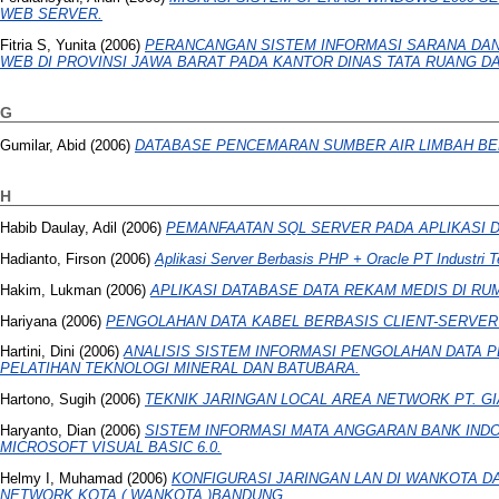
WEB SERVER.
Fitria S, Yunita
(2006)
PERANCANGAN SISTEM INFORMASI SARANA DA
WEB DI PROVINSI JAWA BARAT PADA KANTOR DINAS TATA RUANG D
G
Gumilar, Abid
(2006)
DATABASE PENCEMARAN SUMBER AIR LIMBAH BE
H
Habib Daulay, Adil
(2006)
PEMANFAATAN SQL SERVER PADA APLIKASI 
Hadianto, Firson
(2006)
Aplikasi Server Berbasis PHP + Oracle PT Industri 
Hakim, Lukman
(2006)
APLIKASI DATABASE DATA REKAM MEDIS DI RUM
Hariyana
(2006)
PENGOLAHAN DATA KABEL BERBASIS CLIENT-SERVER 
Hartini, Dini
(2006)
ANALISIS SISTEM INFORMASI PENGOLAHAN DATA P
PELATIHAN TEKNOLOGI MINERAL DAN BATUBARA.
Hartono, Sugih
(2006)
TEKNIK JARINGAN LOCAL AREA NETWORK PT. GI
Haryanto, Dian
(2006)
SISTEM INFORMASI MATA ANGGARAN BANK IN
MICROSOFT VISUAL BASIC 6.0.
Helmy I, Muhamad
(2006)
KONFIGURASI JARINGAN LAN DI WANKOTA DAN
NETWORK KOTA ( WANKOTA )BANDUNG.