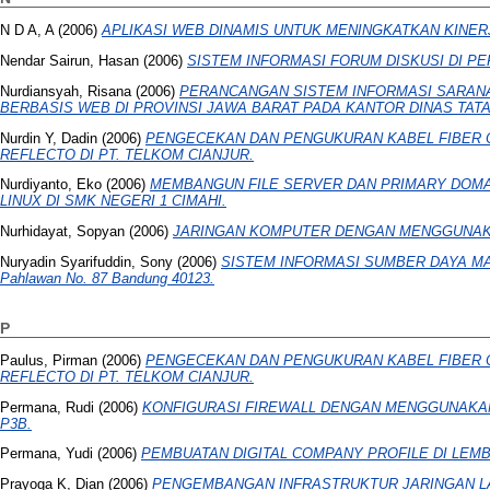
N D A, A
(2006)
APLIKASI WEB DINAMIS UNTUK MENINGKATKAN KINE
Nendar Sairun, Hasan
(2006)
SISTEM INFORMASI FORUM DISKUSI DI P
Nurdiansyah, Risana
(2006)
PERANCANGAN SISTEM INFORMASI SARAN
BERBASIS WEB DI PROVINSI JAWA BARAT PADA KANTOR DINAS TAT
Nurdin Y, Dadin
(2006)
PENGECEKAN DAN PENGUKURAN KABEL FIBER O
REFLECTO DI PT. TELKOM CIANJUR.
Nurdiyanto, Eko
(2006)
MEMBANGUN FILE SERVER DAN PRIMARY DOMA
LINUX DI SMK NEGERI 1 CIMAHI.
Nurhidayat, Sopyan
(2006)
JARINGAN KOMPUTER DENGAN MENGGUNAKA
Nuryadin Syarifuddin, Sony
(2006)
SISTEM INFORMASI SUMBER DAYA MA
Pahlawan No. 87 Bandung 40123.
P
Paulus, Pirman
(2006)
PENGECEKAN DAN PENGUKURAN KABEL FIBER O
REFLECTO DI PT. TELKOM CIANJUR.
Permana, Rudi
(2006)
KONFIGURASI FIREWALL DENGAN MENGGUNAKAN 
P3B.
Permana, Yudi
(2006)
PEMBUATAN DIGITAL COMPANY PROFILE DI LEM
Prayoga K, Dian
(2006)
PENGEMBANGAN INFRASTRUKTUR JARINGAN LAN 