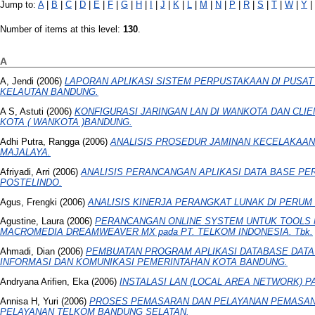
Jump to:
A
|
B
|
C
|
D
|
E
|
F
|
G
|
H
|
I
|
J
|
K
|
L
|
M
|
N
|
P
|
R
|
S
|
T
|
W
|
Y
|
Number of items at this level:
130
.
A
A, Jendi
(2006)
LAPORAN APLIKASI SISTEM PERPUSTAKAAN DI PUSA
KELAUTAN BANDUNG.
A S, Astuti
(2006)
KONFIGURASI JARINGAN LAN DI WANKOTA DAN CLIE
KOTA ( WANKOTA )BANDUNG.
Adhi Putra, Rangga
(2006)
ANALISIS PROSEDUR JAMINAN KECELAKAAN 
MAJALAYA.
Afriyadi, Arri
(2006)
ANALISIS PERANCANGAN APLIKASI DATA BASE PE
POSTELINDO.
Agus, Frengki
(2006)
ANALISIS KINERJA PERANGKAT LUNAK DI PERUM 
Agustine, Laura
(2006)
PERANCANGAN ONLINE SYSTEM UNTUK TOOLS
MACROMEDIA DREAMWEAVER MX pada PT. TELKOM INDONESIA. Tbk.
Ahmadi, Dian
(2006)
PEMBUATAN PROGRAM APLIKASI DATABASE DATA 
INFORMASI DAN KOMUNIKASI PEMERINTAHAN KOTA BANDUNG.
Andryana Arifien, Eka
(2006)
INSTALASI LAN (LOCAL AREA NETWORK) P
Annisa H, Yuri
(2006)
PROSES PEMASARAN DAN PELAYANAN PEMASANG
PELAYANAN TELKOM BANDUNG SELATAN.