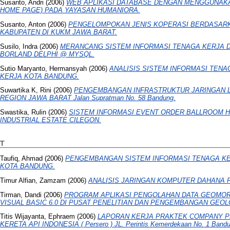
Susanto, Andri
(2006)
WEB APLIKASI DATABASE DENGAN MENGGUNAK
HOME PAGE) PADA YAYASAN HUMANIORA.
Susanto, Anton
(2006)
PENGELOMPOKAN JENIS KOPERASI BERDASARK
KABUPATEN DI KUKM JAWA BARAT.
Susilo, Indra
(2006)
MERANCANG SISTEM INFORMASI TENAGA KERJA D
BORLAND DELPHI @ MYSQL.
Sutio Maryanto, Hermansyah
(2006)
ANALISIS SISTEM INFORMASI TENA
KERJA KOTA BANDUNG.
Suwartika K, Rini
(2006)
PENGEMBANGAN INFRASTRUKTUR JARINGAN LAN
REGION JAWA BARAT Jalan Supratman No. 58 Bandung.
Swastika, Rulin
(2006)
SISTEM INFORMASI EVENT ORDER BALLROOM H
INDUSTRIAL ESTATE CILEGON.
T
Taufiq, Ahmad
(2006)
PENGEMBANGAN SISTEM INFORMASI TENAGA KE
KOTA BANDUNG.
Timur Alfian, Zamzam
(2006)
ANALISIS JARINGAN KOMPUTER DAHANA 
Tirman, Dandi
(2006)
PROGRAM APLIKASI PENGOLAHAN DATA GEOMO
VISUAL BASIC 6.0 DI PUSAT PENELITIAN DAN PENGEMBANGAN GEOL
Titis Wijayanta, Ephraem
(2006)
LAPORAN KERJA PRAKTEK COMPANY PRO
KERETA API INDONESIA ( Persero ) JL. Perintis Kemerdekaan No. 1 Bandu