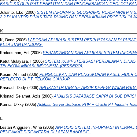
BASIC 6.0 DI PUSAT PENELITIAN DAN PENGEMBANGAN GEOLOGI BA
Julianto, Eko
(2006)
SISTEM INFORMASI GEOGRAFIS PERSAMPAHAN 
2.2 DI KANTOR DINAS TATA RUANG DAN PERMUKIMAN PROPINSI JAW
K
K, Dona
(2006)
LAPORAN APLIKASI SISTEM PERPUSTAKAAN DI PUSA
KELAUTAN BANDUNG.
Kadarisman, Edi
(2006)
PERANCANGAN DAN APLIKASI SISTEM INFORM
Ketut Mulayasa, I
(2006)
SISTEM KOMPUTERISASI PERJALANAN DINAS (
TELEKOMUNIKASI INDONESIA (PERSERO).
Kosim, Ahmad
(2006)
PENGECEKAN DAN PENGUKURAN KABEL FIBER O
REFLECTO DI PT. TELKOM CIANJUR.
Krisnadi, Dedy
(2006)
APLIKASI DATABASE ARSIP KEPEGAWAIAN PAD
Krisnadi Selamet, Azis
(2006)
ANALISIS DATABASE CAPRI DI SUB DIVISI
Kurnia, Dikky
(2006)
Aplikasi Server Berbasis PHP + Oracle PT Industri Tel
L
Lestari Anggraeni, Wina
(2006)
ANALISIS SISTEM INFORMASI INTERNAL
PENGAMAT DIRGANTARA DI LAPAN BANDUNG.