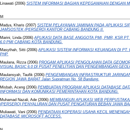
Linawati
(2006)
SISTEM INFORMASI BAGIAN KEPEGAWAIAN DENGAN 
M
Madya, Kharis
(2007)
SISTEM PELAYANAN JAMINAN PADA APLIKASI SI
JAMSOSTEK (PERSERO) KANTOR CABANG BANDUNG II.
Marini, Linda
(2006)
APLIKASI DATA BASE ANGGOTA PMI, PMR, KSR 
6.0 PMI CABANG KOTA BANDUNG.
Masythah, Sitti
(2006)
APLIKASI SISTEM INFORMASI KEUANGAN DI PT
PHP.
Maulana, Rizza
(2006)
PROGAM APLIKASI PENGOLAHAN DATA GEOMO
VISUAL BASIC 6.0 DI PUSAT PENELITIAN DAN PENGEMBANGAN GEO
Maulansyah, Taufik
(2006)
PENGEMBANGAN INFRASTRUKTUR JARINGAN L
REGION JAWA BARAT Jalan Supratman No. 58 Bandung.
Misbah, Aceng
(2006)
PEMBUATAN PROGRAM APLIKASI DATABASE DATA
INFORMASI DAN KOMUNIKASI PEMERINTAHAN KOTA BANDUNG.
Muhamad Nazali, Ade
(2006)
MEMBANGUN APLIKASI WEB PERPUSTAKA
(PERSERO) PENYALURAN DAN PUSAT PENGATURAN BEBAN JAWA BAL
Muliawati, Vani
(2006)
PENDATAAN KOPERASI USAHA KECIL MENENGA
DATABASE MICROSOFT ACCESS.
N