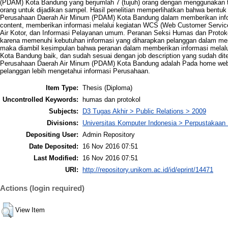
(PDAM) Kota Bandung yang berjumlah 7 (tujuh) orang dengan menggunakan tek
orang untuk dijadikan sampel. Hasil penelitian memperlihatkan bahwa bentu
Perusahaan Daerah Air Minum (PDAM) Kota Bandung dalam memberikan infor
content, memberikan informasi melalui kegiatan WCS (Web Customer Service),
Air Kotor, dan Informasi Pelayanan umum. Peranan Seksi Humas dan Protoko
karena memenuhi kebutuhan informasi yang diharapkan pelanggan dalam mem
maka diambil kesimpulan bahwa peranan dalam memberikan informasi melal
Kota Bandung baik, dan sudah sesuai dengan job description yang sudah dit
Perusahaan Daerah Air Minum (PDAM) Kota Bandung adalah Pada home websi
pelanggan lebih mengetahui informasi Perusahaan.
Item Type:
Thesis (Diploma)
Uncontrolled Keywords:
humas dan protokol
Subjects:
D3 Tugas Akhir > Public Relations > 2009
Divisions:
Universitas Komputer Indonesia > Perpustakaa
Depositing User:
Admin Repository
Date Deposited:
16 Nov 2016 07:51
Last Modified:
16 Nov 2016 07:51
URI:
http://repository.unikom.ac.id/id/eprint/14471
Actions (login required)
View Item