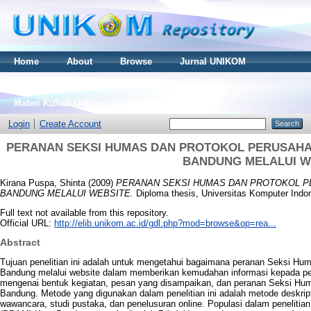
Home
About
Browse
Jurnal UNIKOM
Thesis S2
Skripsi S1
Tugas Akhir D3
Materi Kuliah Online
Login
Create Account
PERANAN SEKSI HUMAS DAN PROTOKOL PERUSAHAA
BANDUNG MELALUI W
Kirana Puspa, Shinta
(2009)
PERANAN SEKSI HUMAS DAN PROTOKOL P
BANDUNG MELALUI WEBSITE.
Diploma thesis, Universitas Komputer Indo
Full text not available from this repository.
Official URL:
http://elib.unikom.ac.id/gdl.php?mod=browse&op=rea...
Abstract
Tujuan penelitian ini adalah untuk mengetahui bagaimana peranan Seksi H
Bandung melalui website dalam memberikan kemudahan informasi kepada pela
mengenai bentuk kegiatan, pesan yang disampaikan, dan peranan Seksi H
Bandung. Metode yang digunakan dalam penelitian ini adalah metode deskript
wawancara, studi pustaka, dan penelusuran online. Populasi dalam peneliti