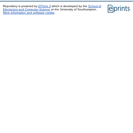
Repository is powered by
EPrints 3
which is developed by the
School of
Electronics and Computer Science
at the University of Southampton.
More information and software credits
.