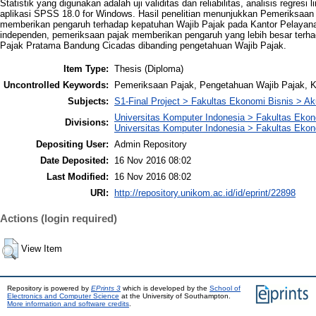
Statistik yang digunakan adalah uji validitas dan reliabilitas, analisis regr
aplikasi SPSS 18.0 for Windows. Hasil penelitian menunjukkan Pemeriksaan
memberikan pengaruh terhadap kepatuhan Wajib Pajak pada Kantor Pelayana
independen, pemeriksaan pajak memberikan pengaruh yang lebih besar terh
Pajak Pratama Bandung Cicadas dibanding pengetahuan Wajib Pajak.
Item Type:
Thesis (Diploma)
Uncontrolled Keywords:
Pemeriksaan Pajak, Pengetahuan Wajib Pajak, K
Subjects:
S1-Final Project > Fakultas Ekonomi Bisnis > Ak
Universitas Komputer Indonesia > Fakultas Eko
Divisions:
Universitas Komputer Indonesia > Fakultas Ekon
Depositing User:
Admin Repository
Date Deposited:
16 Nov 2016 08:02
Last Modified:
16 Nov 2016 08:02
URI:
http://repository.unikom.ac.id/id/eprint/22898
Actions (login required)
View Item
Repository is powered by
EPrints 3
which is developed by the
School of
Electronics and Computer Science
at the University of Southampton.
More information and software credits
.