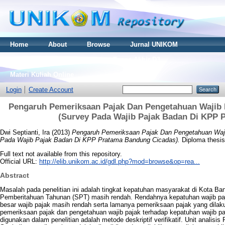
Home
About
Browse
Jurnal UNIKOM
Thesis S2
Skripsi S1
Tugas Akhir D3
Materi Kuliah Online
Login
Create Account
Pengaruh Pemeriksaan Pajak Dan Pengetahuan Wajib 
(Survey Pada Wajib Pajak Badan Di KPP 
Dwi Septianti, Ira
(2013)
Pengaruh Pemeriksaan Pajak Dan Pengetahuan Waji
Pada Wajib Pajak Badan Di KPP Pratama Bandung Cicadas).
Diploma thesis
Full text not available from this repository.
Official URL:
http://elib.unikom.ac.id/gdl.php?mod=browse&op=rea...
Abstract
Masalah pada penelitian ini adalah tingkat kepatuhan masyarakat di Kota 
Pemberitahuan Tahunan (SPT) masih rendah. Rendahnya kepatuhan wajib paj
besar wajib pajak masih rendah serta lamanya pemeriksaan pajak yang dilak
pemeriksaan pajak dan pengetahuan wajib pajak terhadap kepatuhan wajib 
digunakan dalam penelitian adalah metode deskriptif verifikatif. Unit analisis