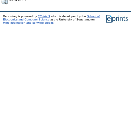
Repository is powered by
EPrints 3
which is developed by the
School of
Electronics and Computer Science
at the University of Southampton.
More information and software credits
.