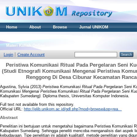
Home
About
Browse
Jurnal UNIKOM
Thesis S2
Skripsi S1
Tugas Akhir D3
Materi Kuliah Online
Login
Create Account
Peristiwa Komunikasi Ritual Pada Pergelaran Seni 
(Studi Etnografi Komunikasi Mengenai Peristiwa Komun
Renggong Di Desa Cibunar Kecamatan Ranc
Agustina, Sylvia
(2013)
Peristiwa Komunikasi Ritual Pada Pergelaran Seni 
Komunikasi Mengenai Peristiwa Komunikasi Ritual Pada Pergelaran Seni K
Kabupaten Sumedang).
Diploma thesis, Universitas Komputer Indonesia.
Full text not available from this repository.
Official URL:
http://elib.unikom.ac.id/gdl.php?mod=browse&op=rea...
Abstract
Penelitian ini bertujuan untuk mengetahui bagaimana Peristiwa Komunikasi 
Kabupaten Sumedang. Sehingga peneliti mencoba menganalisis dari aspek ling
kebudayaan. Tipe penelitian ini adalah kualitatif, metode penelitian yang di