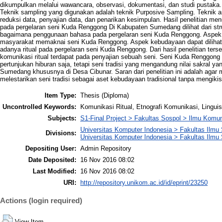
dikumpulkan melalui wawancara, observasi, dokumentasi, dan studi pustaka
Teknik sampling yang digunakan adalah teknik Purposive Sampling. Teknik 
reduksi data, penyajian data, dan penarikan kesimpulan. Hasil penelitian me
pada pergelaran seni Kuda Renggong Di Kabupaten Sumedang dilihat dari strukt
bagaimana penggunaan bahasa pada pergelaran seni Kuda Renggong. Aspek int
masyarakat memaknai seni Kuda Renggong. Aspek kebudayaan dapat diliha
adanya ritual pada pergelaran seni Kuda Renggong. Dari hasil penelitian ter
komunikasi ritual terdapat pada penyajian sebuah seni. Seni Kuda Renggong 
pertunjukan hiburan saja, tetapi seni tradisi yang mengandung nilai sakral y
Sumedang khususnya di Desa Cibunar. Saran dari penelitian ini adalah agar
melestarikan seni tradisi sebagai aset kebudayaan tradisional tanpa mengikis
Item Type:
Thesis (Diploma)
Uncontrolled Keywords:
Komunikasi Ritual, Etnografi Komunikasi, Linguist
Subjects:
S1-Final Project > Fakultas Sospol > Ilmu Komu
Universitas Komputer Indonesia > Fakultas Ilmu S
Divisions:
Universitas Komputer Indonesia > Fakultas Ilmu 
Depositing User:
Admin Repository
Date Deposited:
16 Nov 2016 08:02
Last Modified:
16 Nov 2016 08:02
URI:
http://repository.unikom.ac.id/id/eprint/23250
Actions (login required)
View Item