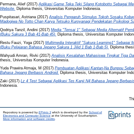
Permana, Alief
(2017)
Aplikasi Game Teka Teki Silang Kotobotto Sebagai M
Website.
Diploma thesis, Universitas Komputer Indonesia.
Puspitasari, Astriana
(2017)
Analisis Pengaruh Stimulus Tokoh Sosaku Koba
Madogiwa No Totto Chan Karya Tetsuko Kuroyanagi Pendekatan Psikologi Sa
Qodriya Tanzil, Andini
(2017)
Media "Tensai 1" Sebagai Media Alternatif Pe
(Buku Sakura 3 Bab 41-Bab 45).
Diploma thesis, Universitas Komputer Indon
Restu Fauzi, Yoga
(2017)
Multimedia Interaktif "Sakura Learning1" Sebagai
(Buku Pelajaran Bahasa Jepang Sakura 1 Jilid 1 Bab 1-Bab 5).
Diploma thesi
Wahyudi Amran, Rivki
(2017)
Analisis Kesalahan Mahasiswa Tingkat Tiga 
thesis, Universitas Komputer Indonesia.
Yuda Prawira Atmaja, M
(2017)
Pembuatan Aplikasi Kantan-Na Bunpou Sebag
Bahasa Jepang Berbasis Android.
Diploma thesis, Universitas Komputer Indo
Zaki
(2017)
Lz 4 Test Sebagai Aplikasi Tes Kanji N4 Bahasa Jepang Berbasi
Indonesia.
Th
Repository is powered by
EPrints 3
which is developed by the
School of
Electronics and Computer Science
at the University of Southampton.
More information and software credits
.