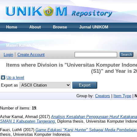
Home
About
Browse
Jurnal UNIKOM
Thesis S2
Skripsi S1
Tugas Akhir D3
Materi Kuliah Online
Login
Create Account
Items where Division is "Universitas Komputer Indone
(S1)" and Year is 
Up a level
Export as
Group by:
Creators
|
Item Type
|
N
Number of items:
19
.
Azhar Kamal, Ahmad
(2017)
Analisis Kesalahan Penggunaan Huruf Katakana
SMAN 1 Kabupaten Tangerang.
Diploma thesis, Universitas Komputer Indone
Fauzi, Luthfi
(2017)
Game Edukasi "Kanji Hunter" Sebagai Media Pembelajara
thesis, Universitas Komputer Indonesia.