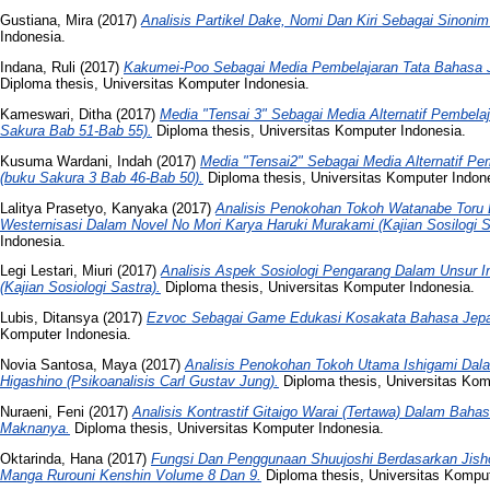
Gustiana, Mira
(2017)
Analisis Partikel Dake, Nomi Dan Kiri Sebagai Sinoni
Indonesia.
Indana, Ruli
(2017)
Kakumei-Poo Sebagai Media Pembelajaran Tata Bahasa 
Diploma thesis, Universitas Komputer Indonesia.
Kameswari, Ditha
(2017)
Media "Tensai 3" Sebagai Media Alternatif Pembel
Sakura Bab 51-Bab 55).
Diploma thesis, Universitas Komputer Indonesia.
Kusuma Wardani, Indah
(2017)
Media "Tensai2" Sebagai Media Alternatif P
(buku Sakura 3 Bab 46-Bab 50).
Diploma thesis, Universitas Komputer Indon
Lalitya Prasetyo, Kanyaka
(2017)
Analisis Penokohan Tokoh Watanabe Toru 
Westernisasi Dalam Novel No Mori Karya Haruki Murakami (Kajian Sosilogi S
Indonesia.
Legi Lestari, Miuri
(2017)
Analisis Aspek Sosiologi Pengarang Dalam Unsur In
(Kajian Sosiologi Sastra).
Diploma thesis, Universitas Komputer Indonesia.
Lubis, Ditansya
(2017)
Ezvoc Sebagai Game Edukasi Kosakata Bahasa Jepa
Komputer Indonesia.
Novia Santosa, Maya
(2017)
Analisis Penokohan Tokoh Utama Ishigami Dal
Higashino (Psikoanalisis Carl Gustav Jung).
Diploma thesis, Universitas Kom
Nuraeni, Feni
(2017)
Analisis Kontrastif Gitaigo Warai (Tertawa) Dalam Baha
Maknanya.
Diploma thesis, Universitas Komputer Indonesia.
Oktarinda, Hana
(2017)
Fungsi Dan Penggunaan Shuujoshi Berdasarkan Jisho
Manga Rurouni Kenshin Volume 8 Dan 9.
Diploma thesis, Universitas Komput