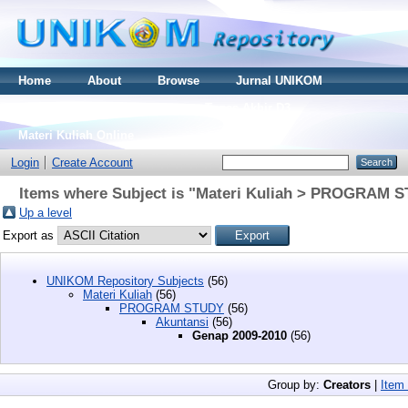
Home
About
Browse
Jurnal UNIKOM
Thesis S2
Skripsi S1
Tugas Akhir D3
Materi Kuliah Online
Login
Create Account
Items where Subject is "Materi Kuliah > PROGRAM S
Up a level
Export as
UNIKOM Repository Subjects
(56)
Materi Kuliah
(56)
PROGRAM STUDY
(56)
Akuntansi
(56)
Genap 2009-2010
(56)
Group by:
Creators
|
Item