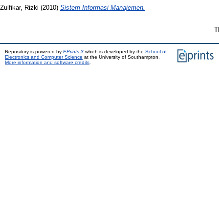
Zulfikar, Rizki
(2010)
Sistem Informasi Manajemen.
T
Repository is powered by
EPrints 3
which is developed by the
School of
Electronics and Computer Science
at the University of Southampton.
More information and software credits
.