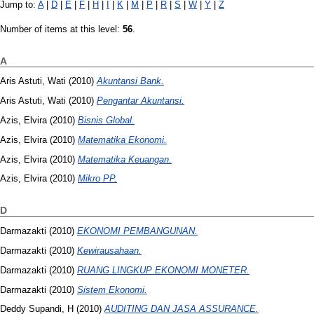
Jump to:
A
|
D
|
E
|
F
|
H
|
I
|
K
|
M
|
P
|
R
|
S
|
W
|
Y
|
Z
Number of items at this level:
56
.
A
Aris Astuti, Wati
(2010)
Akuntansi Bank.
Aris Astuti, Wati
(2010)
Pengantar Akuntansi.
Azis, Elvira
(2010)
Bisnis Global.
Azis, Elvira
(2010)
Matematika Ekonomi.
Azis, Elvira
(2010)
Matematika Keuangan.
Azis, Elvira
(2010)
Mikro PP.
D
Darmazakti
(2010)
EKONOMI PEMBANGUNAN.
Darmazakti
(2010)
Kewirausahaan.
Darmazakti
(2010)
RUANG LINGKUP EKONOMI MONETER.
Darmazakti
(2010)
Sistem Ekonomi.
Deddy Supandi, H
(2010)
AUDITING DAN JASA ASSURANCE.