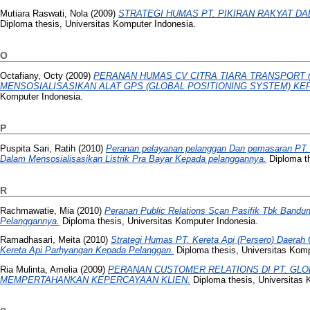
Mutiara Raswati, Nola
(2009)
STRATEGI HUMAS PT. PIKIRAN RAKYAT D
Diploma thesis, Universitas Komputer Indonesia.
O
Octafiany, Octy
(2009)
PERANAN HUMAS CV CITRA TIARA TRANSPORT (
MENSOSIALISASIKAN ALAT GPS (GLOBAL POSITIONING SYSTEM) K
Komputer Indonesia.
P
Puspita Sari, Ratih
(2010)
Peranan pelayanan pelanggan Dan pemasaran PT. 
Dalam Mensosialisasikan Listrik Pra Bayar Kepada pelanggannya.
Diploma th
R
Rachmawatie, Mia
(2010)
Peranan Public Relations Scan Pasifik Tbk Band
Pelanggannya.
Diploma thesis, Universitas Komputer Indonesia.
Ramadhasari, Meita
(2010)
Strategi Humas PT. Kereta Api (Persero) Daerah 
Kereta Api Parhyangan Kepada Pelanggan.
Diploma thesis, Universitas Komp
Ria Mulinta, Amelia
(2009)
PERANAN CUSTOMER RELATIONS DI PT. GLOB
MEMPERTAHANKAN KEPERCAYAAN KLIEN.
Diploma thesis, Universitas 