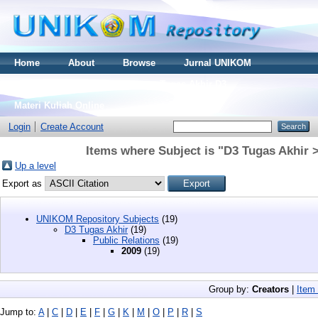
Home
About
Browse
Jurnal UNIKOM
Thesis S2
Skripsi S1
Tugas Akhir D3
Materi Kuliah Online
Login
Create Account
Items where Subject is "D3 Tugas Akhir >
Up a level
Export as
UNIKOM Repository Subjects
(19)
D3 Tugas Akhir
(19)
Public Relations
(19)
2009
(19)
Group by:
Creators
|
Item
Jump to:
A
|
C
|
D
|
E
|
F
|
G
|
K
|
M
|
O
|
P
|
R
|
S