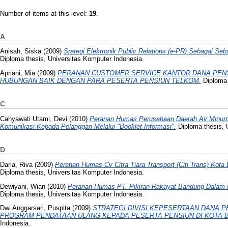
Number of items at this level:
19
.
A
Anisah, Siska
(2009)
Srategi Elektronik Public Relations (e-PR) Sebagai 
Diploma thesis, Universitas Komputer Indonesia.
Apriani, Mia
(2009)
PERANAN CUSTOMER SERVICE KANTOR DANA PEN
HUBUNGAN BAIK DENGAN PARA PESERTA PENSIUN TELKOM.
Diploma 
C
Cahyawati Utami, Devi
(2010)
Peranan Humas Perusahaan Daerah Air Minum
Komunikasi Kepada Pelanggan Melalui "Booklet Informasi".
Diploma thesis, 
D
Daria, Riva
(2009)
Peranan Humas Cv Citra Tiara Transport (Citi Trans) Ko
Diploma thesis, Universitas Komputer Indonesia.
Dewiyani, Wian
(2010)
Peranan Humas PT. Pikiran Rakayat Bandung Dalam M
Diploma thesis, Universitas Komputer Indonesia.
Dwi Anggarsari, Puspita
(2009)
STRATEGI DIVISI KEPESERTAAN DANA 
PROGRAM PENDATAAN ULANG KEPADA PESERTA PENSIUN DI KOTA 
Indonesia.