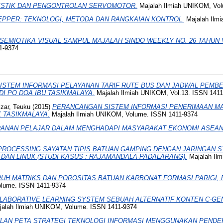
ISTIK DAN PENGONTROLAN SERVOMOTOR.
Majalah Ilmiah UNIKOM, Vol
PPER: TEKNOLOGI, METODA DAN RANGKAIAN KONTROL.
Majalah Ilm
SEMIOTIKA VISUAL SAMPUL MAJALAH SINDO WEEKLY NO. 26 TAHUN V
1-9374
ISTEM INFORMASI PELAYANAN TARIF RUTE BUS DAN JADWAL PEMB
I PO DOA IBU TASIKMALAYA.
Majalah Ilmiah UNIKOM, Vol.13. ISSN 1411
izar, Teuku
(2015)
PERANCANGAN SISTEM INFORMASI PENERIMAAN M
K TASIKMALAYA.
Majalah Ilmiah UNIKOM, Volume. ISSN 1411-9374
ANAN PELAJAR DALAM MENGHADAPI MASYARAKAT EKONOMI ASEAN
PROCESSING SAYATAN TIPIS BATUAN GAMPING DENGAN JARINGAN SY
AN LINUX (STUDI KASUS : RAJAMANDALA-PADALARANG).
Majalah Il
UH MATRIKS DAN POROSITAS BATUAN KARBONAT FORMASI PARIGI, 
olume. ISSN 1411-9374
LABORATIVE LEARNING SYSTEM SEBUAH ALTERNATIF KONTEN C-GE
alah Ilmiah UNIKOM, Volume. ISSN 1411-9374
LAN PETA STRATEGI TEKNOLOGI INFORMASI MENGGUNAKAN PENDE