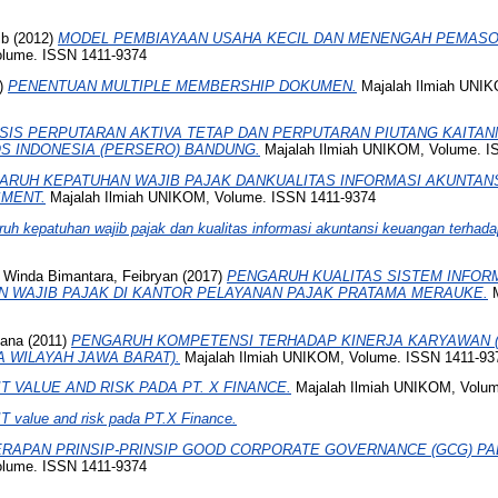
ib
(2012)
MODEL PEMBIAYAAN USAHA KECIL DAN MENENGAH PEMASOK
olume. ISSN 1411-9374
)
PENENTUAN MULTIPLE MEMBERSHIP DOKUMEN.
Majalah Ilmiah UNIK
ISIS PERPUTARAN AKTIVA TETAP DAN PERPUTARAN PIUTANG KAITA
OS INDONESIA (PERSERO) BANDUNG.
Majalah Ilmiah UNIKOM, Volume. I
ARUH KEPATUHAN WAJIB PAJAK DANKUALITAS INFORMASI AKUNTAN
MENT.
Majalah Ilmiah UNIKOM, Volume. ISSN 1411-9374
uh kepatuhan wajib pajak dan kualitas informasi akuntansi keuangan terhadap
d
Winda Bimantara, Feibryan
(2017)
PENGARUH KUALITAS SISTEM INFOR
 WAJIB PAJAK DI KANTOR PELAYANAN PAJAK PRATAMA MERAUKE.
M
iana
(2011)
PENGARUH KOMPETENSI TERHADAP KINERJA KARYAWAN (
A WILAYAH JAWA BARAT).
Majalah Ilmiah UNIKOM, Volume. ISSN 1411-93
IT VALUE AND RISK PADA PT. X FINANCE.
Majalah Ilmiah UNIKOM, Volum
IT value and risk pada PT.X Finance.
RAPAN PRINSIP-PRINSIP GOOD CORPORATE GOVERNANCE (GCG) PA
olume. ISSN 1411-9374