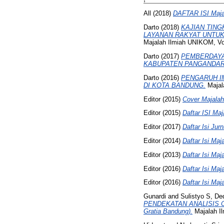
All
(2018)
DAFTAR ISI Maja
Darto
(2018)
KAJIAN TING
LAYANAN RAKYAT UNTUK
Majalah Ilmiah UNIKOM, Vo
Darto
(2017)
PEMBERDAYA
KABUPATEN PANGANDAR
Darto
(2016)
PENGARUH I
DI KOTA BANDUNG.
Majal
Editor
(2015)
Cover Majalah
Editor
(2015)
Daftar ISI Ma
Editor
(2017)
Daftar Isi Ju
Editor
(2014)
Daftar Isi Ma
Editor
(2013)
Daftar Isi Ma
Editor
(2016)
Daftar Isi Ma
Editor
(2016)
Daftar Isi Ma
Gunardi
and
Sulistyo S, De
PENDEKATAN ANALISIS C
Gratia Bandung).
Majalah I