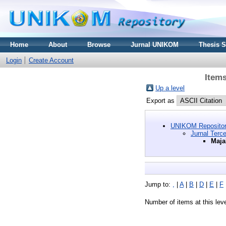
Home
About
Browse
Jurnal UNIKOM
Thesis 
Login
Create Account
Items
Up a level
Export as
UNIKOM Repositor
Jurnal Terc
Maja
Jump to:
,
|
A
|
B
|
D
|
E
|
F
Number of items at this lev
,