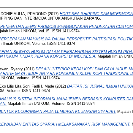
 DONIE AULIA, PRADONO
(2017)
HORT SEA SHIPPING DAN INTERMOD
IPPING DAN INTERMODA UNTUK ANGKUTAN BARANG.
)
PENENTUAN JENIS PROMOSI MENGGUNAKAN PENDEKATAN CUSTOM
alah Ilmiah UNIKOM, Vol.15. ISSN 1411-9374
PERGERAKAN MAHASISWA DALAM PERSPEKTIF PARTISIPASI POLITIK 
h Ilmiah UNIKOM, Volume. ISSN 1411-9374
PERAN BIUDAYA HUKUM DALAM PEMBAHARUAN SISTEM HUKUM PIDA
N HUKUM TINDAK PIDANA KORUPSI DI INDONESIA.
Majalah Ilmiah UNIK
awan, Ryanty
(2011)
DESAIN INTERIOR KEDAI KOPI DAN GAYA HIDUP M
PARATIF GAYA HIDUP ANTARA KONSUMEN KEDAI KOPI TRADISIONAL D
 UNIKOM, Volume. ISSN 1411-9374
ko Lilis Lita Soni Fadli I, Made
(2012)
DAFTAR ISI JURNAL ILMIAH UNIKOM
OM, Volume. ISSN 1411-9374
ANALISIS SISTEM INFORMASI MANAJEMEN BERBASIS KOMPUTER D
AN.
Majalah Ilmiah UNIKOM, Volume. ISSN 1411-9374
BENTUK KECURANGAN PADA LEMBAGA KEUANGAN SYARIAH.
Majalah 
KEWAJIBAN ENTITAS SYARIAH MELAKSANAKAN RISK MANAGEMENT.
M