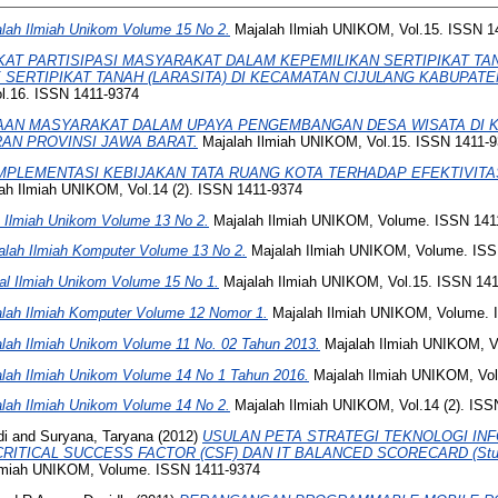
lah Ilmiah Unikom Volume 15 No 2.
Majalah Ilmiah UNIKOM, Vol.15. ISSN 1
KAT PARTISIPASI MASYARAKAT DALAM KEPEMILIKAN SERTIPIKAT TA
 SERTIPIKAT TANAH (LARASITA) DI KECAMATAN CIJULANG KABUPAT
l.16. ISSN 1411-9374
AN MASYARAKAT DALAM UPAYA PENGEMBANGAN DESA WISATA DI 
AN PROVINSI JAWA BARAT.
Majalah Ilmiah UNIKOM, Vol.15. ISSN 1411-
MPLEMENTASI KEBIJAKAN TATA RUANG KOTA TERHADAP EFEKTIVIT
ah Ilmiah UNIKOM, Vol.14 (2). ISSN 1411-9374
 Ilmiah Unikom Volume 13 No 2.
Majalah Ilmiah UNIKOM, Volume. ISSN 141
jalah Ilmiah Komputer Volume 13 No 2.
Majalah Ilmiah UNIKOM, Volume. ISS
rnal Ilmiah Unikom Volume 15 No 1.
Majalah Ilmiah UNIKOM, Vol.15. ISSN 14
jalah Ilmiah Komputer Volume 12 Nomor 1.
Majalah Ilmiah UNIKOM, Volume. 
jalah Ilmiah Unikom Volume 11 No. 02 Tahun 2013.
Majalah Ilmiah UNIKOM, V
jalah Ilmiah Unikom Volume 14 No 1 Tahun 2016.
Majalah Ilmiah UNIKOM, Vo
jalah Ilmiah Unikom Volume 14 No 2.
Majalah Ilmiah UNIKOM, Vol.14 (2). ISS
di
and
Suryana, Taryana
(2012)
USULAN PETA STRATEGI TEKNOLOGI I
RITICAL SUCCESS FACTOR (CSF) DAN IT BALANCED SCORECARD (Studi
lmiah UNIKOM, Volume. ISSN 1411-9374