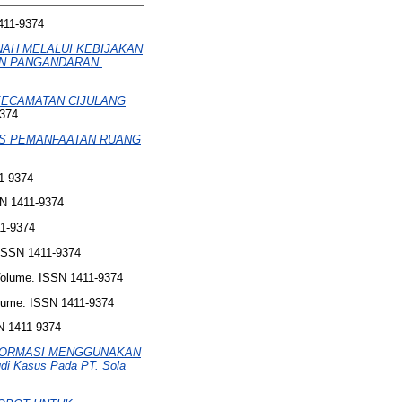
411-9374
NAH MELALUI KEBIJAKAN
EN PANGANDARAN.
KECAMATAN CIJULANG
9374
AS PEMANFAATAN RUANG
1-9374
N 1411-9374
11-9374
ISSN 1411-9374
olume. ISSN 1411-9374
lume. ISSN 1411-9374
N 1411-9374
NFORMASI MENGGUNAKAN
 Kasus Pada PT. Sola