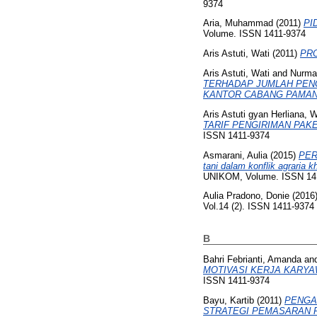
9374
Aria, Muhammad
(2011)
PI
Volume. ISSN 1411-9374
Aris Astuti, Wati
(2011)
PRO
Aris Astuti, Wati
and
Nurmal
TERHADAP JUMLAH PENG
KANTOR CABANG PAMAN
Aris Astuti gyan Herliana, W
TARIF PENGIRIMAN PAKE
ISSN 1411-9374
Asmarani, Aulia
(2015)
PER
tani dalam konflik agraria
UNIKOM, Volume. ISSN 14
Aulia Pradono, Donie
(2016
Vol.14 (2). ISSN 1411-9374
B
Bahri Febrianti, Amanda
an
MOTIVASI KERJA KARYAW
ISSN 1411-9374
Bayu, Kartib
(2011)
PENGA
STRATEGI PEMASARAN P