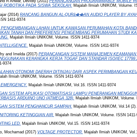
and
R Anwar, Devidly
(2011)
PERANCANGAN PROGRAMMABLE MOBILE R
I ROBOTIKA PADA SISWA SEKOLAH.
Majalah Ilmiah UNIKOM, Volume. I
ajar
(2014)
RANCANG BANGUN AL-QURâ��AN AUDIO PLAYER BY AYAH (
SSN 1411-9374
N PENGEMBANGAN LAHAN UNTUK KAWASAN PERUMAHAN KOTA BANDU
LIKAN TANAH DAN PREFERENSI PENGEMBANG PERUMAHAN STUDI K
UNG.
Majalah Ilmiah UNIKOM, Volume. ISSN 1411-9374
NTELLIGENCE.
Majalah Ilmiah UNIKOM, Volume. ISSN 1411-9374
fry
and
Imelda
(2017)
PERANCANGAN SISTEM MANAJEMEN KEAMANAN 
ENGGUNAKAN KERANGKA KERJA TOGAF DAN STANDAR ISO/IEC 17799:2
1-9374
LAHAN OTONOMI DAERAH DITINJAU DARI ASPEK PERIMBANGAN KE
alah Ilmiah UNIKOM, Volume. ISSN 1411-9374
 EMERGENCY.
Majalah Ilmiah UNIKOM, Vol.16. ISSN 1411-9374
AN SISTEM APLIKASI OTOMATISASI LAMPU PENERANGAN MENGGU
RBASIS ARDUINO UNO (ATMEGA 328).
Majalah Ilmiah UNIKOM, Volume. 
AN SISTEM PENGHANCUR SAMPAH.
Majalah Ilmiah UNIKOM, Vol.14 (2)
NITORING KETINGGIAN AIR.
Majalah Ilmiah UNIKOM, Volume. ISSN 1411-
TING LED.
Majalah Ilmiah UNIKOM, Vol.15. ISSN 1411-9374
no, Mochamad
(2017)
VOLTAGE PROTECTOR.
Majalah Ilmiah UNIKOM, Vol.