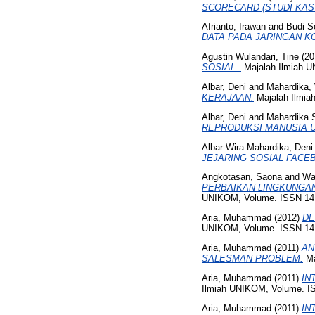
SCORECARD (STUDI KASU
Afrianto, Irawan
and
Budi S
DATA PADA JARINGAN KOMP
Agustin Wulandari, Tine
(20
SOSIAL .
Majalah Ilmiah 
Albar, Deni
and
Mahardika, 
KERAJAAN.
Majalah Ilmia
Albar, Deni
and
Mahardika S
REPRODUKSI MANUSIA U
Albar Wira Mahardika, Deni
JEJARING SOSIAL FACE
Angkotasan, Saona
and
War
PERBAIKAN LINGKUNGAN S
UNIKOM, Volume. ISSN 14
Aria, Muhammad
(2012)
DE
UNIKOM, Volume. ISSN 14
Aria, Muhammad
(2011)
AN
SALESMAN PROBLEM.
Ma
Aria, Muhammad
(2011)
IN
Ilmiah UNIKOM, Volume. I
Aria, Muhammad
(2011)
IN