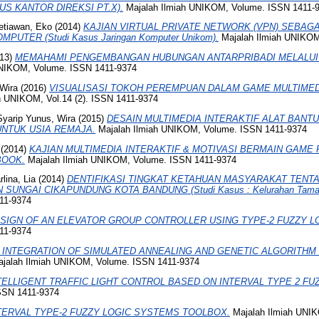
S KANTOR DIREKSI PT.X).
Majalah Ilmiah UNIKOM, Volume. ISSN 1411-
etiawan, Eko
(2014)
KAJIAN VIRTUAL PRIVATE NETWORK (VPN) SEBAG
UTER (Studi Kasus Jaringan Komputer Unikom).
Majalah Ilmiah UNIKOM
13)
MEMAHAMI PENGEMBANGAN HUBUNGAN ANTARPRIBADI MELALUI 
UNIKOM, Volume. ISSN 1411-9374
Wira
(2016)
VISUALISASI TOKOH PEREMPUAN DALAM GAME MULTIME
h UNIKOM, Vol.14 (2). ISSN 1411-9374
yarip Yunus, Wira
(2015)
DESAIN MULTIMEDIA INTERAKTIF ALAT BANT
NTUK USIA REMAJA.
Majalah Ilmiah UNIKOM, Volume. ISSN 1411-9374
(2014)
KAJIAN MULTIMEDIA INTERAKTIF & MOTIVASI BERMAIN GAME 
BOOK.
Majalah Ilmiah UNIKOM, Volume. ISSN 1411-9374
lina, Lia
(2014)
DENTIFIKASI TINGKAT KETAHUAN MASYARAKAT TENT
UNGAI CIKAPUNDUNG KOTA BANDUNG (Studi Kasus : Kelurahan Taman
11-9374
SIGN OF AN ELEVATOR GROUP CONTROLLER USING TYPE-2 FUZZY LO
11-9374
 INTEGRATION OF SIMULATED ANNEALING AND GENETIC ALGORITHM
jalah Ilmiah UNIKOM, Volume. ISSN 1411-9374
TELLIGENT TRAFFIC LIGHT CONTROL BASED ON INTERVAL TYPE 2 FU
SSN 1411-9374
TERVAL TYPE-2 FUZZY LOGIC SYSTEMS TOOLBOX.
Majalah Ilmiah UNIK