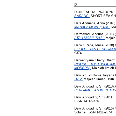
D
DONIE AULIA, PRADONO,
BARANG.
SHORT SEA SH
Dara Andriana, Anna
(2018
MANAGEMENT (CRM).
Maj
Darmayadi, Andrias
(2011)
ATAU MOBILISASI.
Majala
Darwin Pane, Musa
(2018)
EFEKTIFITAS PENEGAKA
9374
Derwentyana Cherry Dharm
INDONESIA (STUDI KOM
MODERN).
Majalah Ilmiah
Dewi Ari Sri Donie Taryana E
2012.
Majalah Ilmiah UNIK
Dewi Anggadini, Sri
(2013)
PENGAMBILAN KEPUTUS
Dewi Anggadini, Sri
(2011)
ISSN 1411-9374
Dewi Anggadini, Sri
(2016)
Volume. ISSN 1411-9374