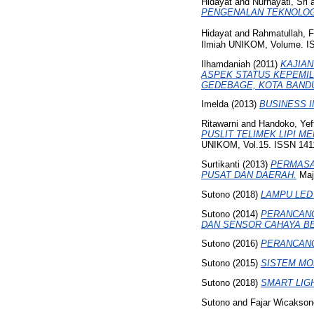
Hidayat
and
Nurhayati, Sri
PENGENALAN TEKNOLOG
Hidayat
and
Rahmatullah, F
Ilmiah UNIKOM, Volume. I
Ilhamdaniah
(2011)
KAJIA
ASPEK STATUS KEPEMI
GEDEBAGE, KOTA BAND
Imelda
(2013)
BUSINESS I
Ritawarni
and
Handoko, Yef
PUSLIT TELIMEK LIPI M
UNIKOM, Vol.15. ISSN 141
Surtikanti
(2013)
PERMASA
PUSAT DAN DAERAH.
Maj
Sutono
(2018)
LAMPU LED
Sutono
(2014)
PERANCANG
DAN SENSOR CAHAYA BE
Sutono
(2016)
PERANCANG
Sutono
(2015)
SISTEM MO
Sutono
(2018)
SMART LIGH
Sutono
and
Fajar Wicakso