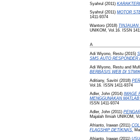
Syahrul
(2011)
KARAKTER
Syahrul
(2011)
MOTOR STE
1411-9374
Wantoro
(2018)
TINJAUAN 
UNIKOM, Vol.16. ISSN 141
A
Adi Wiyono, Restu
(2015)
S
SMS AUTO RESPONDER D
Adi Wiyono, Restu
and
Muf
BERBASIS WEB DI STMI
Aditiany, Savitri
(2018)
PER
Vol.16. ISSN 1411-9374
Adler, John
(2014)
IMAGE 
MENGGUNAKAN MATLAB D
ISSN 1411-9374
Adler, John
(2011)
PENGAR
Majalah Ilmiah UNIKOM, V
Afrianto, Irawan
(2011)
COL
FLAGSHIP DETIKNAS.
Maj
Afrianto, Irawan
(2011)
USU