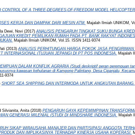
D CONTROL OF A THREE-DEGREES-OF-FREEDOM MODEL HELICOPTER
SES KERJA DAN DAMPAK DARI MESIN ATM.
Majalah Ilmiah UNIKOM, V
a Dewi, Novi
(2017)
ANALISIS PENGARUH TINGKAT SUKU BUNGA KRED
AJUAN KREDIT PEMILIKAN RUMAH PADA PT. BANK RAKYAT INDONESI
UKAN.
Majalah Ilmiah UNIKOM, Vol.15. ISSN 1411-9374
ati
(2013)
ANALISIS PERHITUNGAN HARGA POKOK JASA PENGIRIMAN
T INTERNASIONAL (TUJUAN JEPANG) DI PT POS INDONESIA.
Majalah I
EMPUAN DALAM KONFLIK AGRARIA (Studi deskriptif peran perempuan tani
 khususnya kawasan kehutanan di Kampong Palintang, Desa Cipanjalu, Kecama
11-9374
)
SHORT SEA SHIPPING DAN INTERMODA UNTUK ANGKUTAN BARANG.
d
Silvianita, Anita
(2018)
PENGARUH GAYA KEPEMIMPINAN TRANSFORM
AN GENERASI MILENIAL (STUDI DI MINDSHARE INDONESIA.
Majalah I
RUH SIKAP WIRAUSAHA MANAJER DAN PARTISIPASI ANGGOTA TERH
RODUK DAN IMPLIKASINYA TERHADAP KINERJA USAHA KOPERASI.
M