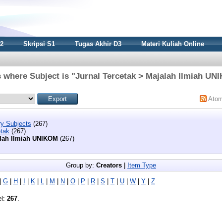
S2
Skripsi S1
Tugas Akhir D3
Materi Kuliah Online
 where Subject is "Jurnal Tercetak > Majalah Ilmiah U
Ato
y Subjects
(267)
etak
(267)
lah Ilmiah UNIKOM
(267)
Group by:
Creators
|
Item Type
|
G
|
H
|
I
|
K
|
L
|
M
|
N
|
O
|
P
|
R
|
S
|
T
|
U
|
W
|
Y
|
Z
el:
267
.