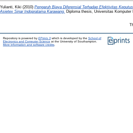
Yulianti, Kiki
(2010)
Pengaruh Biaya Diferensial Terhadap Efektivitas Keput
Asietex Sinar Indopratama Karawang.
Diploma thesis, Universitas Komputer 
Th
Repository is powered by
EPrints 3
which is developed by the
School of
Electronics and Computer Science
at the University of Southampton.
More information and software credits
.