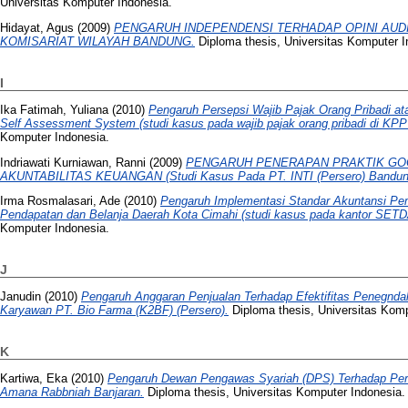
Universitas Komputer Indonesia.
Hidayat, Agus
(2009)
PENGARUH INDEPENDENSI TERHADAP OPINI AUD
KOMISARIAT WILAYAH BANDUNG.
Diploma thesis, Universitas Komputer I
I
Ika Fatimah, Yuliana
(2010)
Pengaruh Persepsi Wajib Pajak Orang Pribadi at
Self Assessment System (studi kasus pada wajib pajak orang pribadi di KPP
Komputer Indonesia.
Indriawati Kurniawan, Ranni
(2009)
PENGARUH PENERAPAN PRAKTIK GO
AKUNTABILITAS KEUANGAN (Studi Kasus Pada PT. INTI (Persero) Bandun
Irma Rosmalasari, Ade
(2010)
Pengaruh Implementasi Standar Akuntansi Pe
Pendapatan dan Belanja Daerah Kota Cimahi (studi kasus pada kantor SETD
Komputer Indonesia.
J
Janudin
(2010)
Pengaruh Anggaran Penjualan Terhadap Efektifitas Penegndal
Karyawan PT. Bio Farma (K2BF) (Persero).
Diploma thesis, Universitas Komp
K
Kartiwa, Eka
(2010)
Pengaruh Dewan Pengawas Syariah (DPS) Terhadap Per
Amana Rabbniah Banjaran.
Diploma thesis, Universitas Komputer Indonesia.