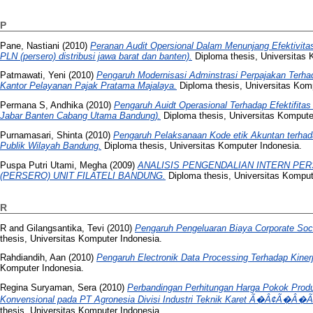
P
Pane, Nastiani
(2010)
Peranan Audit Opersional Dalam Menunjang Efektivita
PLN (persero) distribusi jawa barat dan banten).
Diploma thesis, Universitas 
Patmawati, Yeni
(2010)
Pengaruh Modernisasi Adminstrasi Perpajakan Terha
Kantor Pelayanan Pajak Pratama Majalaya.
Diploma thesis, Universitas Kom
Permana S, Andhika
(2010)
Pengaruh Auidt Operasional Terhadap Efektifita
Jabar Banten Cabang Utama Bandung).
Diploma thesis, Universitas Kompute
Purnamasari, Shinta
(2010)
Pengaruh Pelaksanaan Kode etik Akuntan terhad
Publik Wilayah Bandung.
Diploma thesis, Universitas Komputer Indonesia.
Puspa Putri Utami, Megha
(2009)
ANALISIS PENGENDALIAN INTERN PER
(PERSERO) UNIT FILATELI BANDUNG.
Diploma thesis, Universitas Komput
R
R
and
Gilangsantika, Tevi
(2010)
Pengaruh Pengeluaran Biaya Corporate Social
thesis, Universitas Komputer Indonesia.
Rahdiandih, Aan
(2010)
Pengaruh Electronik Data Processing Terhadap Kinerj
Komputer Indonesia.
Regina Suryaman, Sera
(2010)
Perbandingan Perhitungan Harga Pokok Prod
Konvensional pada PT Agronesia Divisi Industri Teknik Karet Ã�
thesis, Universitas Komputer Indonesia.