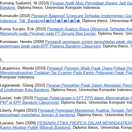
Komang Sudiartini, Ni
(2010)
Peranan Audit Mutu Persediaan Barang Jadi D
Bandung.
Diploma thesis, Universitas Komputer Indonesia.
Komarudin
(2010)
Pengaruh Balanced Scorecard Terhadap Implementasi Goo
Indonesia, Tbk. BandungÃ�Â¢Ã�Â�Ã�Â�.
Diploma thesis, Universitas 
Kurnia Sucipto, Erik
(2010)
Pengaruh Analisis Biaya Diferensial Terhadap 
Memenuhi suatu Pesanan pada PT Dayung Mas Lestari.
Diploma thesis, Uni
Kurniawan, Hendra
(2009)
Pengaruh penerapan sistem pemungutan pajak oleh p
penerimaan pajak pada KPP Pratama Bandung Cibeunying.
Diploma thesis, 
L
Latuperissa, Wanda
(2010)
Pengaruh Persepsi Wajib Pajak Orang Pribadi P
Meminimalisasikan Tindakan Tax Evasion Pada Kantor Pelayanan Pajak Pr
Komputer Indonesia.
Legianawati, Gilang
(2010)
Peranan Penagihan Pajak Dalam Mengatasi Penin
di Lingkungan Kota Bandung.
Diploma thesis, Universitas Komputer Indonesi
Lestari, Indri
(2010)
Peranan Pelaksanaan e-SPT PPN dalam Meningkatkan K
PKP di KPP Bandung Cibeunying).
Diploma thesis, Universitas Komputer Ind
Liberty, Angela
(2010)
Pengaruh Penerapan Manajemen Kualitas Terpadu Terha
perusahaan manufaktur farmasi di bandung).
Diploma thesis, Universitas Kom
Lusiana, Selvi
(2009)
PERANAN ETIKA PROFESI DALAM MENINGKATKAN
Kantor Akuntan Publik Wilayah Bandung).
Diploma thesis, Universitas Kompu