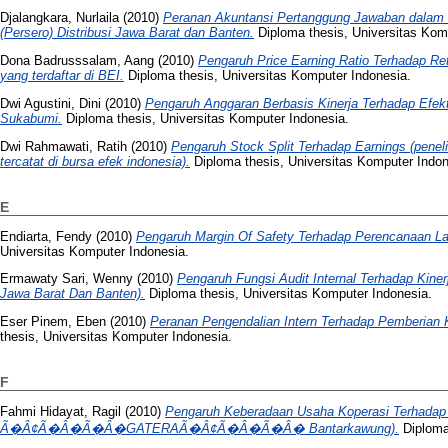
Djalangkara, Nurlaila
(2010)
Peranan Akuntansi Pertanggung Jawaban dalam P
(Persero) Distribusi Jawa Barat dan Banten.
Diploma thesis, Universitas Kom
Dona Badrusssalam, Aang
(2010)
Pengaruh Price Earning Ratio Terhadap Re
yang terdaftar di BEI.
Diploma thesis, Universitas Komputer Indonesia.
Dwi Agustini, Dini
(2010)
Pengaruh Anggaran Berbasis Kinerja Terhadap Efek
Sukabumi.
Diploma thesis, Universitas Komputer Indonesia.
Dwi Rahmawati, Ratih
(2010)
Pengaruh Stock Split Terhadap Earnings (peneli
tercatat di bursa efek indonesia).
Diploma thesis, Universitas Komputer Indon
E
Endiarta, Fendy
(2010)
Pengaruh Margin Of Safety Terhadap Perencanaan L
Universitas Komputer Indonesia.
Ermawaty Sari, Wenny
(2010)
Pengaruh Fungsi Audit Internal Terhadap Kiner
Jawa Barat Dan Banten).
Diploma thesis, Universitas Komputer Indonesia.
Eser Pinem, Eben
(2010)
Peranan Pengendalian Intern Terhadap Pemberian 
thesis, Universitas Komputer Indonesia.
F
Fahmi Hidayat, Ragil
(2010)
Pengaruh Keberadaan Usaha Koperasi Terhadap
Ã�Â¢Ã�Â�Ã�Â�GATERAÃ�Â¢Ã�Â�Ã�Â� Bantarkawung).
Diploma 