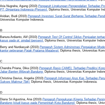
Aria Nugraha, Agung
(2010)
Pengaruh Lingkungan Pengendalian Terhadap Pro
PT. Dirgantara Indonesia (Persero).
Diploma thesis, Universitas Komputer In
Aridian, Budi
(2010)
Pengaruh Investasi Surat-Surat Berharga Terhadap Pend
Universitas Komputer Indonesia.
B
Banura Ardianto, Alif
(2010)
Pengaruh Test Of Control Siklus Penjualan terhad
kasus pada pt. pindad (persero).
Diploma thesis, Universitas Komputer Indon
Berry
and
Nurdiasyah
(2010)
Pengaruh Sistem Adminstrasi Perpajakan Moder
kantor pelayanan Pajak Pratama Majalaya).
Diploma thesis, Universitas Kom
C
Chandra Priana, Dika
(2010)
Pengaruh Rasio CAMEL Terhadap Prediksi Kond
Jabar Banten Wilayah Bandung.
Diploma thesis, Universitas Komputer Indon
Christina Davius, Angelia
(2010)
Pengaruh Informasi Arus Kas Terhadap Per
Sukses Makmur Tbk).
Diploma thesis, Universitas Komputer Indonesia.
D
Diana Sri Agustina, Ana
(2010)
Pengaruh Pengukuran Kinerja Terhadap Penin
Bandung (studi kasus pada Pemerintah Kota Bandung).
Diploma thesis, Univ