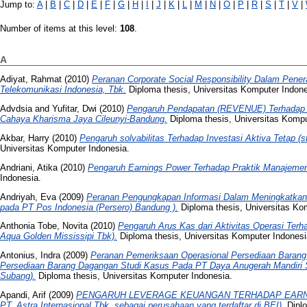
Jump to:
A
|
B
|
C
|
D
|
E
|
F
|
G
|
H
|
I
|
J
|
K
|
L
|
M
|
N
|
O
|
P
|
R
|
S
|
T
|
V
|
Number of items at this level:
108
.
A
Adiyat, Rahmat
(2010)
Peranan Corporate Social Responsibility Dalam Pen
Telekomunikasi Indonesia, Tbk.
Diploma thesis, Universitas Komputer Indone
Advdsia
and
Yufitar, Dwi
(2010)
Pengaruh Pendapatan (REVENUE) Terhadap 
Cahaya Kharisma Jaya Cileunyi-Bandung.
Diploma thesis, Universitas Kompu
Akbar, Harry
(2010)
Pengaruh solvabilitas Terhadap Investasi Aktiva Tetap
Universitas Komputer Indonesia.
Andriani, Atika
(2010)
Pengaruh Earnings Power Terhadap Praktik Manajeme
Indonesia.
Andriyah, Eva
(2009)
Peranan Pengungkapan Informasi Dalam Meningkatkan 
pada PT Pos Indonesia (Persero) Bandung ).
Diploma thesis, Universitas Ko
Anthonia Tobe, Novita
(2010)
Pengaruh Arus Kas dari Aktivitas Operasi Ter
Aqua Golden Mississipi Tbk).
Diploma thesis, Universitas Komputer Indonesi
Antonius, Indra
(2009)
Peranan Pemeriksaan Operasional Persediaan Baran
Persediaan Barang Dagangan Studi Kasus Pada PT Daya Anugerah Mandiri 
Subang).
Diploma thesis, Universitas Komputer Indonesia.
Apandi, Arif
(2009)
PENGARUH LEVERAGE KEUANGAN TERHADAP EARNIN
PT. Astra Internasional Tbk. sebagai perusahaan yang terdaftar di BEI).
Diplo