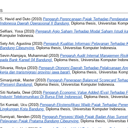
S
S, Havid
and
Duto
(2010)
Pengaruh Perencanaan Pajak Terhadap Pendapatan
Indonesia Daerah Operasional II Bandung.
Diploma thesis, Universitas Kompu
Selfiani, Yosa
(2010)
Pengaruh Agio Saham Terhadap Modal Saham (studi ka
Komputer Indonesia.
Sety Arti, Agustina
(2010)
Pengaruh Kualitas Informasi Pelayanan Terhadap 
Bandung Cibeunying.
Diploma thesis, Universitas Komputer Indonesia.
Sevin Alamjaya, Muhammad
(2010)
Pengaruh Audit Internal Manajemen Risi
pada Bank Kanwil 04 Bandung).
Diploma thesis, Universitas Komputer Indone
Silvania, Ristya
(2010)
Pengaruh Otonomi Daerah Terhadap Pelaksanaan Angg
kerja dan transmigrasi provinsi jawa barat).
Diploma thesis, Universitas Komp
Simanjuntak, Master
(2010)
Pengaruh Penerapan Balanced Scorecard Terhad
(Persero) Bandung).
Diploma thesis, Universitas Komputer Indonesia.
Siti Nurlaela, Dewi
(2010)
Pengaruh Economic Value Added (Eva) Terhadap P
Industri Telekomunikasi Di Bursa Efek Indonesia).
Diploma thesis, Universit
Sri Kurniati, Ucu
(2010)
Pengaruh Ekstensifikasi Wajib Pajak Terhadap Pene
Lingkungan Kota Bandung.
Diploma thesis, Universitas Komputer Indonesia.
Sumiyati, Nenden
(2010)
Pengaruh Persepsi Wajib Pajak Badan Atas Sunset
Pelayanan Pajak Pratama Bandung Cibeunying.
Diploma thesis, Universitas