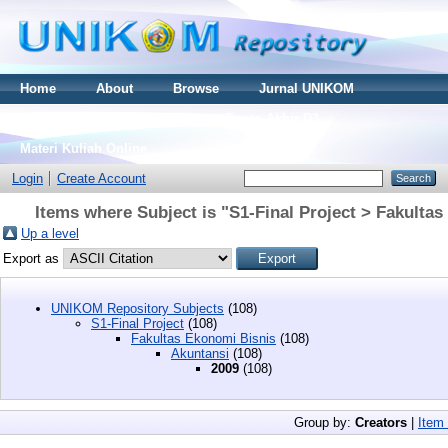
Home
About
Browse
Jurnal UNIKOM
Thesis S2
Skripsi S1
Tugas Akhir D3
Materi Kuliah Online
Login
Create Account
Items where Subject is "S1-Final Project > Fakulta
Up a level
Export as
UNIKOM Repository Subjects
(108)
S1-Final Project
(108)
Fakultas Ekonomi Bisnis
(108)
Akuntansi
(108)
2009
(108)
Group by:
Creators
|
Item