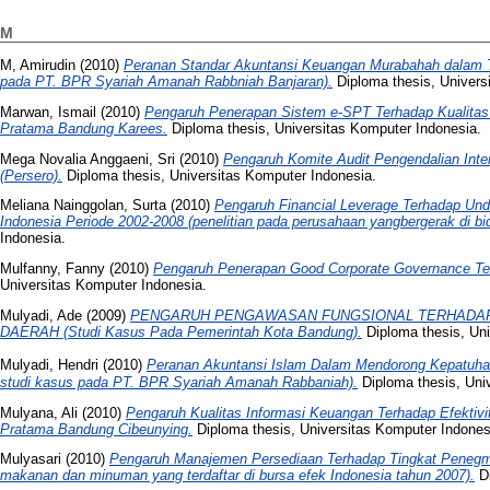
M
M, Amirudin
(2010)
Peranan Standar Akuntansi Keuangan Murabahah dalam T
pada PT. BPR Syariah Amanah Rabbniah Banjaran).
Diploma thesis, Univers
Marwan, Ismail
(2010)
Pengaruh Penerapan Sistem e-SPT Terhadap Kualitas
Pratama Bandung Karees.
Diploma thesis, Universitas Komputer Indonesia.
Mega Novalia Anggaeni, Sri
(2010)
Pengaruh Komite Audit Pengendalian Inte
(Persero).
Diploma thesis, Universitas Komputer Indonesia.
Meliana Nainggolan, Surta
(2010)
Pengaruh Financial Leverage Terhadap Und
Indonesia Periode 2002-2008 (penelitian pada perusahaan yangbergerak di b
Indonesia.
Mulfanny, Fanny
(2010)
Pengaruh Penerapan Good Corporate Governance Ter
Universitas Komputer Indonesia.
Mulyadi, Ade
(2009)
PENGARUH PENGAWASAN FUNGSIONAL TERHADAP
DAERAH (Studi Kasus Pada Pemerintah Kota Bandung).
Diploma thesis, Uni
Mulyadi, Hendri
(2010)
Peranan Akuntansi Islam Dalam Mendorong Kepatu
studi kasus pada PT. BPR Syariah Amanah Rabbaniah).
Diploma thesis, Uni
Mulyana, Ali
(2010)
Pengaruh Kualitas Informasi Keuangan Terhadap Efektiv
Pratama Bandung Cibeunying.
Diploma thesis, Universitas Komputer Indones
Mulyasari
(2010)
Pengaruh Manajemen Persediaan Terhadap Tingkat Penegmba
makanan dan minuman yang terdaftar di bursa efek Indonesia tahun 2007).
Di