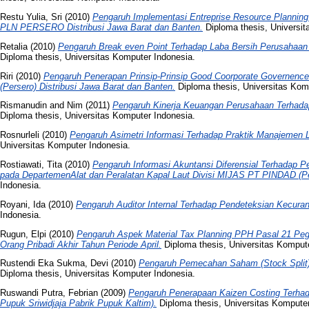
Restu Yulia, Sri
(2010)
Pengaruh Implementasi Entreprise Resource Planning
PLN PERSERO Distribusi Jawa Barat dan Banten.
Diploma thesis, Universit
Retalia
(2010)
Pengaruh Break even Point Terhadap Laba Bersih Perusahaan p
Diploma thesis, Universitas Komputer Indonesia.
Riri
(2010)
Pengaruh Penerapan Prinsip-Prinsip Good Coorporate Governence
(Persero) Distribusi Jawa Barat dan Banten.
Diploma thesis, Universitas Kom
Rismanudin
and
Nim
(2011)
Pengaruh Kinerja Keuangan Perusahaan Terhad
Diploma thesis, Universitas Komputer Indonesia.
Rosnurleli
(2010)
Pengaruh Asimetri Informasi Terhadap Praktik Manajemen
Universitas Komputer Indonesia.
Rostiawati, Tita
(2010)
Pengaruh Informasi Akuntansi Diferensial Terhadap 
pada DepartemenAlat dan Peralatan Kapal Laut Divisi MIJAS PT PINDAD (P
Indonesia.
Royani, Ida
(2010)
Pengaruh Auditor Internal Terhadap Pendeteksian Kecur
Indonesia.
Rugun, Elpi
(2010)
Pengaruh Aspek Material Tax Planning PPH Pasal 21 Peg
Orang Pribadi Akhir Tahun Periode April.
Diploma thesis, Universitas Kompute
Rustendi Eka Sukma, Devi
(2010)
Pengaruh Pemecahan Saham (Stock Split)
Diploma thesis, Universitas Komputer Indonesia.
Ruswandi Putra, Febrian
(2009)
Pengaruh Penerapaan Kaizen Costing Terhad
Pupuk Sriwidjaja Pabrik Pupuk Kaltim).
Diploma thesis, Universitas Komputer