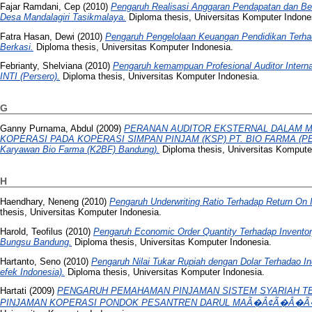
Fajar Ramdani, Cep
(2010)
Pengaruh Realisasi Anggaran Pendapatan dan B
Desa Mandalagiri Tasikmalaya.
Diploma thesis, Universitas Komputer Indone
Fatra Hasan, Dewi
(2010)
Pengaruh Pengelolaan Keuangan Pendidikan Terhad
Berkasi.
Diploma thesis, Universitas Komputer Indonesia.
Febrianty, Shelviana
(2010)
Pengaruh kemampuan Profesional Auditor Internal
INTI (Persero).
Diploma thesis, Universitas Komputer Indonesia.
G
Ganny Purnama, Abdul
(2009)
PERANAN AUDITOR EKSTERNAL DALAM 
KOPERASI PADA KOPERASI SIMPAN PINJAM (KSP) PT. BIO FARMA (PER
Karyawan Bio Farma (K2BF) Bandung).
Diploma thesis, Universitas Kompute
H
Haendhary, Neneng
(2010)
Pengaruh Underwriting Ratio Terhadap Return On
thesis, Universitas Komputer Indonesia.
Harold, Teofilus
(2010)
Pengaruh Economic Order Quantity Terhadap Invento
Bungsu Bandung.
Diploma thesis, Universitas Komputer Indonesia.
Hartanto, Seno
(2010)
Pengaruh Nilai Tukar Rupiah dengan Dolar Terhadao 
efek Indonesia).
Diploma thesis, Universitas Komputer Indonesia.
Hartati
(2009)
PENGARUH PEMAHAMAN PINJAMAN SISTEM SYARIAH T
PINJAMAN KOPERASI PONDOK PESANTREN DARUL MAÃ�Â¢Ã�Â�Ã