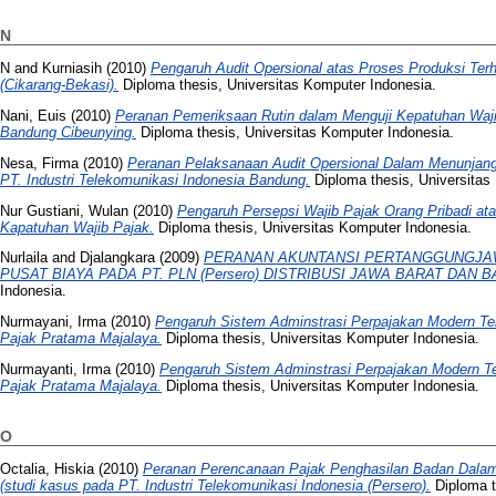
N
N
and
Kurniasih
(2010)
Pengaruh Audit Opersional atas Proses Produksi Terh
(Cikarang-Bekasi).
Diploma thesis, Universitas Komputer Indonesia.
Nani, Euis
(2010)
Peranan Pemeriksaan Rutin dalam Menguji Kepatuhan Waj
Bandung Cibeunying.
Diploma thesis, Universitas Komputer Indonesia.
Nesa, Firma
(2010)
Peranan Pelaksanaan Audit Opersional Dalam Menunjang 
PT. Industri Telekomunikasi Indonesia Bandung.
Diploma thesis, Universitas
Nur Gustiani, Wulan
(2010)
Pengaruh Persepsi Wajib Pajak Orang Pribadi at
Kapatuhan Wajib Pajak.
Diploma thesis, Universitas Komputer Indonesia.
Nurlaila
and
Djalangkara
(2009)
PERANAN AKUNTANSI PERTANGGUNGJAW
PUSAT BIAYA PADA PT. PLN (Persero) DISTRIBUSI JAWA BARAT DAN 
Indonesia.
Nurmayani, Irma
(2010)
Pengaruh Sistem Adminstrasi Perpajakan Modern Te
Pajak Pratama Majalaya.
Diploma thesis, Universitas Komputer Indonesia.
Nurmayanti, Irma
(2010)
Pengaruh Sistem Adminstrasi Perpajakan Modern T
Pajak Pratama Majalaya.
Diploma thesis, Universitas Komputer Indonesia.
O
Octalia, Hiskia
(2010)
Peranan Perencanaan Pajak Penghasilan Badan Dala
(studi kasus pada PT. Industri Telekomunikasi Indonesia (Persero).
Diploma t