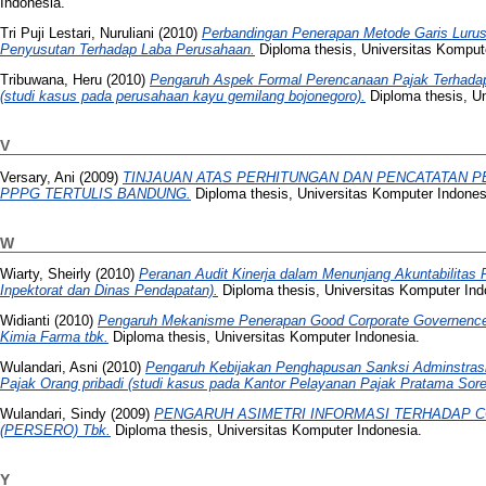
Indonesia.
Tri Puji Lestari, Nuruliani
(2010)
Perbandingan Penerapan Metode Garis Luru
Penyusutan Terhadap Laba Perusahaan.
Diploma thesis, Universitas Komput
Tribuwana, Heru
(2010)
Pengaruh Aspek Formal Perencanaan Pajak Terhadap
(studi kasus pada perusahaan kayu gemilang bojonegoro).
Diploma thesis, Un
V
Versary, Ani
(2009)
TINJAUAN ATAS PERHITUNGAN DAN PENCATATAN P
PPPG TERTULIS BANDUNG.
Diploma thesis, Universitas Komputer Indones
W
Wiarty, Sheirly
(2010)
Peranan Audit Kinerja dalam Menunjang Akuntabilitas 
Inpektorat dan Dinas Pendapatan).
Diploma thesis, Universitas Komputer Ind
Widianti
(2010)
Pengaruh Mekanisme Penerapan Good Corporate Governence
Kimia Farma tbk.
Diploma thesis, Universitas Komputer Indonesia.
Wulandari, Asni
(2010)
Pengaruh Kebijakan Penghapusan Sanksi Adminstrasi 
Pajak Orang pribadi (studi kasus pada Kantor Pelayanan Pajak Pratama Sore
Wulandari, Sindy
(2009)
PENGARUH ASIMETRI INFORMASI TERHADAP CO
(PERSERO) Tbk.
Diploma thesis, Universitas Komputer Indonesia.
Y