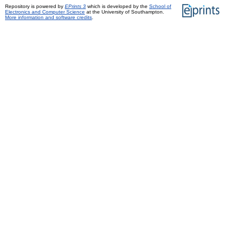
Repository is powered by
EPrints 3
which is developed by the
School of
Electronics and Computer Science
at the University of Southampton.
More information and software credits
.