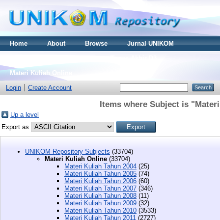
Home
About
Browse
Jurnal UNIKOM
Thesis S2
Skripsi S1
Tugas Akhir D3
Materi Kuliah Online
Login
Create Account
Items where Subject is "Materi
Up a level
Export as
UNIKOM Repository Subjects
(33704)
Materi Kuliah Online
(33704)
Materi Kuliah Tahun 2004
(25)
Materi Kuliah Tahun 2005
(74)
Materi Kuliah Tahun 2006
(60)
Materi Kuliah Tahun 2007
(346)
Materi Kuliah Tahun 2008
(11)
Materi Kuliah Tahun 2009
(32)
Materi Kuliah Tahun 2010
(3533)
Materi Kuliah Tahun 2011
(2727)