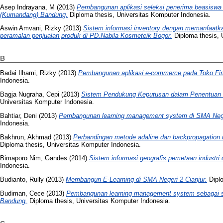
Asep Indrayana, M
(2013)
Pembangunan aplikasi seleksi penerima beasiswa 
(Kumandang) Bandung.
Diploma thesis, Universitas Komputer Indonesia.
Aswin Amvani, Rizky
(2013)
Sistem informasi inventory dengan memanfaatka
peramalan penjualan produk di PD.Nabila Kosmeteik Bogor.
Diploma thesis, 
B
Badai Ilhami, Rizky
(2013)
Pembangunan aplikasi e-commerce pada Toko Fi
Indonesia.
Bagja Nugraha, Cepi
(2013)
Sistem Pendukung Keputusan dalam Penentuan Pr
Universitas Komputer Indonesia.
Bahtiar, Deni
(2013)
Pembangunan learning management system di SMA Neger
Indonesia.
Bakhrun, Akhmad
(2013)
Perbandingan metode adaline dan backpropagation un
Diploma thesis, Universitas Komputer Indonesia.
Bimaporo Nim, Gandes
(2014)
Sistem informasi geografis pemetaan industri 
Indonesia.
Budianto, Rully
(2013)
Membangun E-Learning di SMA Negeri 2 Cianjur.
Diplo
Budiman, Cece
(2013)
Pembangunan learning management system sebagai s
Bandung.
Diploma thesis, Universitas Komputer Indonesia.