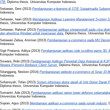
ITB.
Diploma thesis, Universitas Komputer Indonesia.
Setiawan, Deni
(2013)
Pembangunan e-learning di STIE Sutaatmadja Subang
Indonesia.
Setiawan, Iwan
(2013)
Membangun Aplikasi Learning Management System Se
thesis, Universitas Komputer Indonesia.
Setiawan, Rahmat
(2013)
Pembangunan aplikasi steganograft pada citra digi
dan algoritma Rijndael untuk keamanan data.
Diploma thesis, Universitas Ko
Setiawan Zebua, Arisman
(2013)
Pembangunan e-commerce pada MU Design
Indonesia.
Sigit Pratama, Aditya
(2013)
Pembangunan aplikasi side scrolling game 3D:
Komputer Indonesia.
Siswara, Robi
(2013)
Pembangunan Aplikasi Pengolah Data Appraisal di KJ
Negara (Persero) Berbasis Client Server.
Diploma thesis, Universitas Komput
Sitanggang, Nesken
(2014)
Pembangunan website e-commerce di Sinar 33 M
Indonesia.
Sofiansyah, Tofan
(2013)
Sistem informasi donor darah di Unit Donor Darah
Diploma thesis, Universitas Komputer Indonesia.
Somantri, Ade
(2013)
Pembangunan aplikasi game tower defense selamatakan
Universitas Komputer Indonesia.
Sopian, Agus
(2013)
Membangun aplikasi e-commerce pada rumah industri.
D