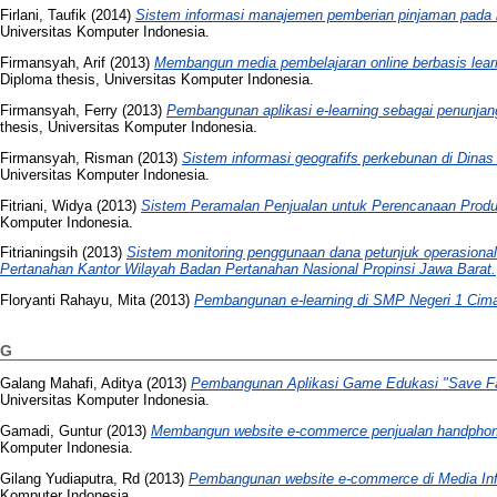
Firlani, Taufik
(2014)
Sistem informasi manajemen pemberian pinjaman pada k
Universitas Komputer Indonesia.
Firmansyah, Arif
(2013)
Membangun media pembelajaran online berbasis lea
Diploma thesis, Universitas Komputer Indonesia.
Firmansyah, Ferry
(2013)
Pembangunan aplikasi e-learning sebagai penunjan
thesis, Universitas Komputer Indonesia.
Firmansyah, Risman
(2013)
Sistem informasi geografifs perkebunan di Dina
Universitas Komputer Indonesia.
Fitriani, Widya
(2013)
Sistem Peramalan Penjualan untuk Perencanaan Produk
Komputer Indonesia.
Fitrianingsih
(2013)
Sistem monitoring penggunaan dana petunjuk operasiona
Pertanahan Kantor Wilayah Badan Pertanahan Nasional Propinsi Jawa Barat.
Floryanti Rahayu, Mita
(2013)
Pembangunan e-learning di SMP Negeri 1 Cima
G
Galang Mahafi, Aditya
(2013)
Pembangunan Aplikasi Game Edukasi "Save Fa
Universitas Komputer Indonesia.
Gamadi, Guntur
(2013)
Membangun website e-commerce penjualan handpho
Komputer Indonesia.
Gilang Yudiaputra, Rd
(2013)
Pembangunan website e-commerce di Media Inf
Komputer Indonesia.