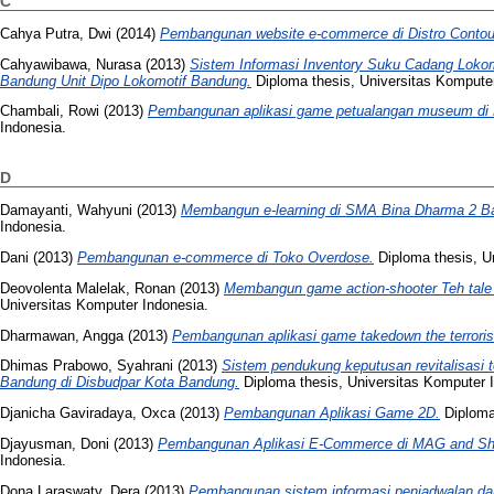
C
Cahya Putra, Dwi
(2014)
Pembangunan website e-commerce di Distro Contou
Cahyawibawa, Nurasa
(2013)
Sistem Informasi Inventory Suku Cadang Lokom
Bandung Unit Dipo Lokomotif Bandung.
Diploma thesis, Universitas Komputer
Chambali, Rowi
(2013)
Pembangunan aplikasi game petualangan museum di
Indonesia.
D
Damayanti, Wahyuni
(2013)
Membangun e-learning di SMA Bina Dharma 2 B
Indonesia.
Dani
(2013)
Pembangunan e-commerce di Toko Overdose.
Diploma thesis, U
Deovolenta Malelak, Ronan
(2013)
Membangun game action-shooter Teh tale 
Universitas Komputer Indonesia.
Dharmawan, Angga
(2013)
Pembangunan aplikasi game takedown the terroris
Dhimas Prabowo, Syahrani
(2013)
Sistem pendukung keputusan revitalisasi
Bandung di Disbudpar Kota Bandung.
Diploma thesis, Universitas Komputer 
Djanicha Gaviradaya, Oxca
(2013)
Pembangunan Aplikasi Game 2D.
Diploma 
Djayusman, Doni
(2013)
Pembangunan Aplikasi E-Commerce di MAG and Sh
Indonesia.
Dona Laraswaty, Dera
(2013)
Pembangunan sistem informasi penjadwalan dan 