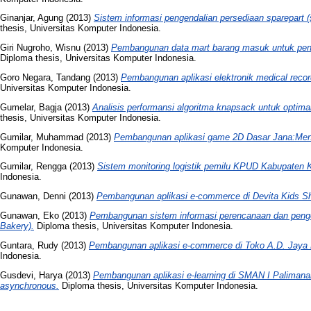
Ginanjar, Agung
(2013)
Sistem informasi pengendalian persediaan sparepart 
thesis, Universitas Komputer Indonesia.
Giri Nugroho, Wisnu
(2013)
Pembangunan data mart barang masuk untuk pendi
Diploma thesis, Universitas Komputer Indonesia.
Goro Negara, Tandang
(2013)
Pembangunan aplikasi elektronik medical reco
Universitas Komputer Indonesia.
Gumelar, Bagja
(2013)
Analisis performansi algoritma knapsack untuk optimal
thesis, Universitas Komputer Indonesia.
Gumilar, Muhammad
(2013)
Pembangunan aplikasi game 2D Dasar Jana:Men
Komputer Indonesia.
Gumilar, Rengga
(2013)
Sistem monitoring logistik pemilu KPUD Kabupaten 
Indonesia.
Gunawan, Denni
(2013)
Pembangunan aplikasi e-commerce di Devita Kids S
Gunawan, Eko
(2013)
Pembangunan sistem informasi perencanaan dan penge
Bakery).
Diploma thesis, Universitas Komputer Indonesia.
Guntara, Rudy
(2013)
Pembangunan aplikasi e-commerce di Toko A.D. Jaya
Indonesia.
Gusdevi, Harya
(2013)
Pembangunan aplikasi e-learning di SMAN I Paliman
asynchronous.
Diploma thesis, Universitas Komputer Indonesia.