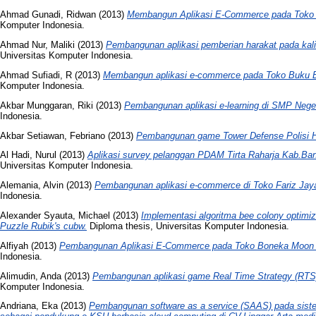
Ahmad Gunadi, Ridwan
(2013)
Membangun Aplikasi E-Commerce pada Toko
Komputer Indonesia.
Ahmad Nur, Maliki
(2013)
Pembangunan aplikasi pemberian harakat pada kal
Universitas Komputer Indonesia.
Ahmad Sufiadi, R
(2013)
Membangun aplikasi e-commerce pada Toko Buku 
Komputer Indonesia.
Akbar Munggaran, Riki
(2013)
Pembangunan aplikasi e-learning di SMP Neger
Indonesia.
Akbar Setiawan, Febriano
(2013)
Pembangunan game Tower Defense Polisi H
Al Hadi, Nurul
(2013)
Aplikasi survey pelanggan PDAM Tirta Raharja Kab.Ban
Universitas Komputer Indonesia.
Alemania, Alvin
(2013)
Pembangunan aplikasi e-commerce di Toko Fariz Jaya
Indonesia.
Alexander Syauta, Michael
(2013)
Implementasi algoritma bee colony optimi
Puzzle Rubik's cubw.
Diploma thesis, Universitas Komputer Indonesia.
Alfiyah
(2013)
Pembangunan Aplikasi E-Commerce pada Toko Boneka Moon 
Indonesia.
Alimudin, Anda
(2013)
Pembangunan aplikasi game Real Time Strategy (RTS
Komputer Indonesia.
Andriana, Eka
(2013)
Pembangunan software as a service (SAAS) pada siste