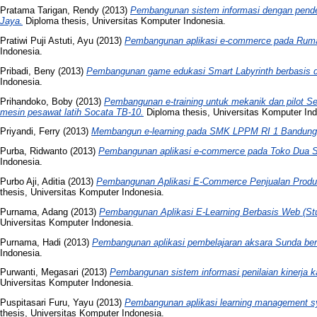
Pratama Tarigan, Rendy
(2013)
Pembangunan sistem informasi dengan pend
Jaya.
Diploma thesis, Universitas Komputer Indonesia.
Pratiwi Puji Astuti, Ayu
(2013)
Pembangunan aplikasi e-commerce pada Ruma
Indonesia.
Pribadi, Beny
(2013)
Pembangunan game edukasi Smart Labyrinth berbasis 
Indonesia.
Prihandoko, Boby
(2013)
Pembangunan e-training untuk mekanik dan pilot S
mesin pesawat latih Socata TB-10.
Diploma thesis, Universitas Komputer Ind
Priyandi, Ferry
(2013)
Membangun e-learning pada SMK LPPM RI 1 Bandung
Purba, Ridwanto
(2013)
Pembangunan aplikasi e-commerce pada Toko Dua S
Indonesia.
Purbo Aji, Aditia
(2013)
Pembangunan Aplikasi E-Commerce Penjualan Produk Ke
thesis, Universitas Komputer Indonesia.
Purnama, Adang
(2013)
Pembangunan Aplikasi E-Learning Berbasis Web (S
Universitas Komputer Indonesia.
Purnama, Hadi
(2013)
Pembangunan aplikasi pembelajaran aksara Sunda berb
Indonesia.
Purwanti, Megasari
(2013)
Pembangunan sistem informasi penilaian kinerja 
Universitas Komputer Indonesia.
Puspitasari Furu, Yayu
(2013)
Pembangunan aplikasi learning management 
thesis, Universitas Komputer Indonesia.