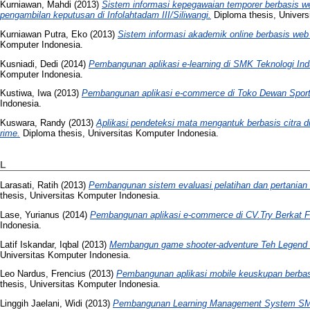
Kurniawan, Mahdi
(2013)
Sistem informasi kepegawaian temporer berbasis 
pengambilan keputusan di Infolahtadam III/Siliwangi.
Diploma thesis, Univers
Kurniawan Putra, Eko
(2013)
Sistem informasi akademik online berbasis web d
Komputer Indonesia.
Kusniadi, Dedi
(2014)
Pembangunan aplikasi e-learning di SMK Teknologi In
Komputer Indonesia.
Kustiwa, Iwa
(2013)
Pembangunan aplikasi e-commerce di Toko Dewan Sport
Indonesia.
Kuswara, Randy
(2013)
Aplikasi pendeteksi mata mengantuk berbasis citra d
rime.
Diploma thesis, Universitas Komputer Indonesia.
L
Larasati, Ratih
(2013)
Pembangunan sistem evaluasi pelatihan dan pertanian 
thesis, Universitas Komputer Indonesia.
Lase, Yurianus
(2014)
Pembangunan aplikasi e-commerce di CV.Try Berkat 
Indonesia.
Latif Iskandar, Iqbal
(2013)
Membangun game shooter-adventure Teh Legend o
Universitas Komputer Indonesia.
Leo Nardus, Frencius
(2013)
Pembangunan aplikasi mobile keuskupan berbas
thesis, Universitas Komputer Indonesia.
Linggih Jaelani, Widi
(2013)
Pembangunan Learning Management System SMA