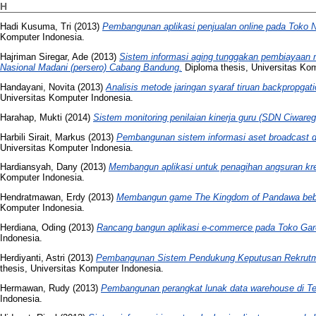
H
Hadi Kusuma, Tri
(2013)
Pembangunan aplikasi penjualan online pada Toko N
Komputer Indonesia.
Hajriman Siregar, Ade
(2013)
Sistem informasi aging tunggakan pembiayaan 
Nasional Madani (persero) Cabang Bandung.
Diploma thesis, Universitas Kom
Handayani, Novita
(2013)
Analisis metode jaringan syaraf tiruan backpropgat
Universitas Komputer Indonesia.
Harahap, Mukti
(2014)
Sistem monitoring penilaian kinerja guru (SDN Ciwareg
Harbili Sirait, Markus
(2013)
Pembangunan sistem informasi aset broadcast di 
Universitas Komputer Indonesia.
Hardiansyah, Dany
(2013)
Membangun aplikasi untuk penagihan angsuran kred
Komputer Indonesia.
Hendratmawan, Erdy
(2013)
Membangun game The Kingdom of Pandawa bebas
Komputer Indonesia.
Herdiana, Oding
(2013)
Rancang bangun aplikasi e-commerce pada Toko Gar
Indonesia.
Herdiyanti, Astri
(2013)
Pembangunan Sistem Pendukung Keputusan Rekrutme
thesis, Universitas Komputer Indonesia.
Hermawan, Rudy
(2013)
Pembangunan perangkat lunak data warehouse di Te
Indonesia.