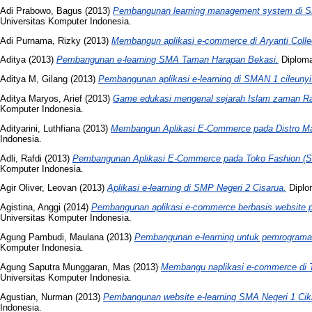
Adi Prabowo, Bagus
(2013)
Pembangunan learning management system di 
Universitas Komputer Indonesia.
Adi Purnama, Rizky
(2013)
Membangun aplikasi e-commerce di Aryanti Colle
Aditya
(2013)
Pembangunan e-learning SMA Taman Harapan Bekasi.
Diploma
Aditya M, Gilang
(2013)
Pembangunan aplikasi e-learning di SMAN 1 cileunyi
Aditya Maryos, Arief
(2013)
Game edukasi mengenal sejarah Islam zaman Ras
Komputer Indonesia.
Adityarini, Luthfiana
(2013)
Membangun Aplikasi E-Commerce pada Distro 
Indonesia.
Adli, Rafdi
(2013)
Pembangunan Aplikasi E-Commerce pada Toko Fashion (St
Komputer Indonesia.
Agir Oliver, Leovan
(2013)
Aplikasi e-learning di SMP Negeri 2 Cisarua.
Diplom
Agistina, Anggi
(2014)
Pembangunan aplikasi e-commerce berbasis website 
Universitas Komputer Indonesia.
Agung Pambudi, Maulana
(2013)
Pembangunan e-learning untuk pemrograman 
Komputer Indonesia.
Agung Saputra Munggaran, Mas
(2013)
Membangu naplikasi e-commerce di 
Universitas Komputer Indonesia.
Agustian, Nurman
(2013)
Pembangunan website e-learning SMA Negeri 1 Ci
Indonesia.