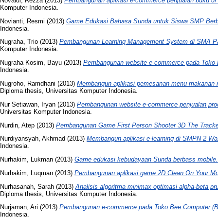
Novaldi, Rezza
(2013)
Pembangunan aplikasi e-commerce penjualan buku di
Komputer Indonesia.
Novianti, Resmi
(2013)
Game Edukasi Bahasa Sunda untuk Siswa SMP Berb
Indonesia.
Nugraha, Trio
(2013)
Pembangunan Learning Management System di SMA Pa
Komputer Indonesia.
Nugraha Kosim, Bayu
(2013)
Pembangunan website e-commerce pada Toko
Indonesia.
Nugroho, Ramdhani
(2013)
Membangun aplikasi pemesanan menu makanan rest
Diploma thesis, Universitas Komputer Indonesia.
Nur Setiawan, Iryan
(2013)
Pembangunan website e-commerce penjualan produk
Universitas Komputer Indonesia.
Nurdin, Atep
(2013)
Pembangunan Game First Person Shooter 3D The Tracke
Nurdiyansyah, Akhmad
(2013)
Membangun aplikasi e-learning di SMPN 2 Wa
Indonesia.
Nurhakim, Lukman
(2013)
Game edukasi kebudayaan Sunda berbass mobile.
Nurhakim, Luqman
(2013)
Pembangunan aplikasi game 2D Clean On Your Mo
Nurhasanah, Sarah
(2013)
Analisis algoritma minimax optimasi alpha-beta p
Diploma thesis, Universitas Komputer Indonesia.
Nurjaman, Ari
(2013)
Pembangunan e-commerce pada Toko Bee Computer (
Indonesia.