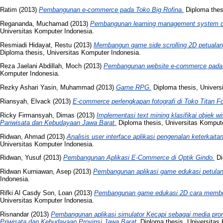
Ratim
(2013)
Pembangunan e-commerce pada Toko Big Rofina.
Diploma thes
Regananda, Muchamad
(2013)
Pembangunan learning management system di
Universitas Komputer Indonesia.
Resmiadi Hidayat, Restu
(2013)
Membangun game side scrolling 2D petuala
Diploma thesis, Universitas Komputer Indonesia.
Reza Jaelani Abdillah, Moch
(2013)
Pembangunan website e-commerce pada
Komputer Indonesia.
Rezky Ashari Yasin, Muhammad
(2013)
Game RPG.
Diploma thesis, Univers
Riansyah, Elvack
(2013)
E-commerce perlengkapan fotografi di Toko Titan Fo
Ricky Firmansyah, Dimas
(2013)
Implementasi text mining klasifikai objek 
Pariwisata dan Kebudayaan Jawa Barat.
Diploma thesis, Universitas Kompute
Ridwan, Ahmad
(2013)
Analisis user interface aplikasi pengenalan keterkaita
Universitas Komputer Indonesia.
Ridwan, Yusuf
(2013)
Pembangunan Aplikasi E-Commerce di Optik Gindo.
Di
Ridwan Kurniawan, Asep
(2013)
Pembangunan aplikasi game edukasi petulang
Indonesia.
Rifki Al Casdy Son, Loan
(2013)
Pembangunan game edukasi 2D cara membu
Universitas Komputer Indonesia.
Risnandar
(2013)
Pembangunan aplikasi simulator Kecapi sebagai media pro
Priwisata dan Kebudayaan Provinsi Jawa Barat.
Diploma thesis, Universitas