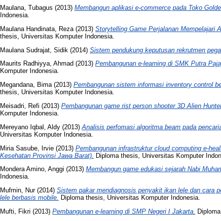
Maulana, Tubagus
(2013)
Membangun aplikasi e-commerce pada Toko Gold
Indonesia.
Maulana Handinata, Reza
(2013)
Storytelling Game Perjalanan Mempelajari A
thesis, Universitas Komputer Indonesia.
Maulana Sudrajat, Sidik
(2014)
Sistem pendukung keputusan rekrutmen pega
Maurits Radhiyya, Ahmad
(2013)
Pembangunan e-learning di SMK Putra Paja
Komputer Indonesia.
Megandana, Bima
(2013)
Pembangunan sistem informasi inventory control b
thesis, Universitas Komputer Indonesia.
Meisadri, Refi
(2013)
Pembangunan game rist person shooter 3D Alien Hunter
Komputer Indonesia.
Mereyano Iqbal, Aldy
(2013)
Analisis perfomasi algoritma beam pada pencari
Universitas Komputer Indonesia.
Miria Sasube, Irvie
(2013)
Pembangunan infrastruktur cloud computing e-heal
Kesehatan Provinsi Jawa Barat).
Diploma thesis, Universitas Komputer Indon
Mondera Amino, Anggi
(2013)
Membangun game edukasi sejarah Nabi Muh
Indonesia.
Mufmin, Nur
(2014)
Sistem pakar mendiagnosis penyakit ikan lele dan cara 
lele berbasis mobile.
Diploma thesis, Universitas Komputer Indonesia.
Mufti, Fikri
(2013)
Pembangunan e-learning di SMP Negeri I Jakarta.
Diploma 