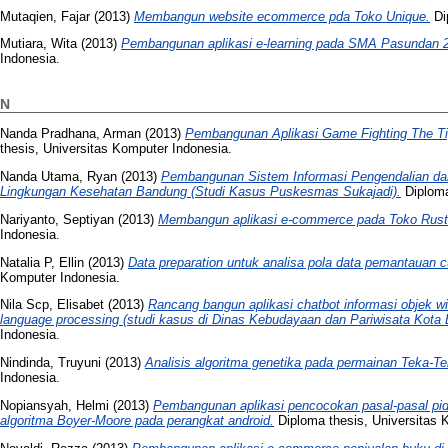
Mutaqien, Fajar
(2013)
Membangun website ecommerce pda Toko Unique.
Di
Mutiara, Wita
(2013)
Pembangunan aplikasi e-learning pada SMA Pasundan 
Indonesia.
N
Nanda Pradhana, Arman
(2013)
Pembangunan Aplikasi Game Fighting The Tig
thesis, Universitas Komputer Indonesia.
Nanda Utama, Ryan
(2013)
Pembangunan Sistem Informasi Pengendalian da
Lingkungan Kesehatan Bandung (Studi Kasus Puskesmas Sukajadi).
Diploma
Nariyanto, Septiyan
(2013)
Membangun aplikasi e-commerce pada Toko Rust
Indonesia.
Natalia P, Ellin
(2013)
Data preparation untuk analisa pola data pemantauan 
Komputer Indonesia.
Nila Scp, Elisabet
(2013)
Rancang bangun aplikasi chatbot informasi objek w
language processing (studi kasus di Dinas Kebudayaan dan Pariwisata Kota
Indonesia.
Nindinda, Truyuni
(2013)
Analisis algoritma genetika pada permainan Teka-Tek
Indonesia.
Nopiansyah, Helmi
(2013)
Pembangunan aplikasi pencocokan pasal-pasal pid
algoritma Boyer-Moore pada perangkat android.
Diploma thesis, Universitas 