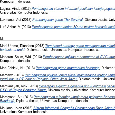
Komputer Indonesia.
Lugina, Vinda
(2013)
Pembangunan sistem informasi penilaian kinerja pegawa
Universitas Komputer Indonesia.
Lukmanul, Adi
(2013)
Pembangunan game The Survival.
Diploma thesis, Uni
Lutfi Azhar, M
(2013)
Pembangunan game action 3D the walker berbasis desk
M
Madi Utomo, Riandanu
(2013)
Turn based strategy game menggunakan algori
berbasis android.
Diploma thesis, Universitas Komputer Indonesia.
Maharani Salim, Widi
(2013)
Pembangunan aplikas e-commerce di CV.Custom
Komputer Indonesia.
Man Fahlevi, Nu
(2013)
Pembangunan game matematika berhitung.
Diploma t
Mardewo
(2013)
Pembangunan aplikasi operasional maintenance routing tabl
(studi kasus PT.Indosat Regional Offce West Java).
Diploma thesis, Univers
Mardiansyah, Ayik
(2013)
Penerapan algoritma genetika untuk optimasi pen
PT.PLN Rayon Bandung Timur.
Diploma thesis, Universitas Komputer Indone
Marpiyanti, Siti
(2013)
Pembangunan e-learning untuk mata pelajaran Bahasa
Bandung).
Diploma thesis, Universitas Komputer Indonesia.
Maulana, Irvan
(2013)
Sistem Informasi Geografis Perencanaan Ruas Jalan N
Universitas Komputer Indonesia.