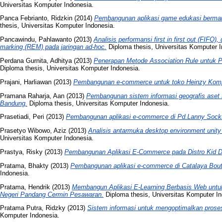
Universitas Komputer Indonesia.
Panca Febrianto, Ridzkin
(2014)
Pembangunan aplikasi game edukasi bermain 
thesis, Universitas Komputer Indonesia.
Pancawindu, Pahlawanto
(2013)
Analisis performansi first in first out (FIFO)
marking (REM) pada jaringan ad-hoc.
Diploma thesis, Universitas Komputer I
Perdana Gurnita, Adhitya
(2013)
Penerapan Metode Association Rule untuk P
Diploma thesis, Universitas Komputer Indonesia.
Prajani, Harliawan
(2013)
Pembangunan e-commerce untuk toko Heinzy Komp
Pramana Raharja, Aan
(2013)
Pembangunan sistem informasi geografis aset 
Bandung.
Diploma thesis, Universitas Komputer Indonesia.
Prasetiadi, Peri
(2013)
Pembangunan aplikasi e-commerce di Pd.Lanny Sock
Prasetyo Wibowo, Aziz
(2013)
Analisis antarmuka desktop environment unity 
Universitas Komputer Indonesia.
Prastya, Risky
(2013)
Pembangunan Aplikasi E-Commerce pada Distro Kid 
Pratama, Bhakty
(2013)
Pembangunan aplikasi e-commerce di Catalaya Bouti
Indonesia.
Pratama, Hendrik
(2013)
Membangun Aplikasi E-Learning Berbasis Web untu
Negeri Pandang Cermin Pesawaran.
Diploma thesis, Universitas Komputer In
Pratama Putra, Ridzky
(2013)
Sistem informasi untuk mengoptimalkan proses
Komputer Indonesia.