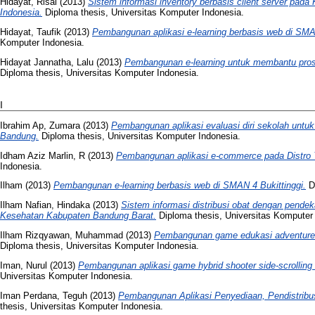
Hidayat, Risal
(2013)
Sistem informasi inventory berbasis client server pada
Indonesia.
Diploma thesis, Universitas Komputer Indonesia.
Hidayat, Taufik
(2013)
Pembangunan aplikasi e-learning berbasis web di SMA
Komputer Indonesia.
Hidayat Jannatha, Lalu
(2013)
Pembangunan e-learning untuk membantu pros
Diploma thesis, Universitas Komputer Indonesia.
I
Ibrahim Ap, Zumara
(2013)
Pembangunan aplikasi evaluasi diri sekolah untu
Bandung.
Diploma thesis, Universitas Komputer Indonesia.
Idham Aziz Marlin, R
(2013)
Pembangunan aplikasi e-commerce pada Distro 
Indonesia.
Ilham
(2013)
Pembangunan e-learning berbasis web di SMAN 4 Bukittinggi.
Di
Ilham Nafian, Hindaka
(2013)
Sistem informasi distribusi obat dengan pend
Kesehatan Kabupaten Bandung Barat.
Diploma thesis, Universitas Komputer 
Ilham Rizqyawan, Muhammad
(2013)
Pembangunan game edukasi adventure u
Diploma thesis, Universitas Komputer Indonesia.
Iman, Nurul
(2013)
Pembangunan aplikasi game hybrid shooter side-scrolling
Universitas Komputer Indonesia.
Iman Perdana, Teguh
(2013)
Pembangunan Aplikasi Penyediaan, Pendistribus
thesis, Universitas Komputer Indonesia.