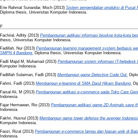
Erie Rahmat Sunandar, Moch
(2013)
Sistem pengendalian produksi di Pusat 
Diploma thesis, Universitas Komputer Indonesia.
F
Fachrial, Adhly
(2013)
Pembangunan aplikasi informasi bioskop kota-kota bes
thesis, Universitas Komputer Indonesia.
Fadillah, Nur
(2013)
Pembangunan learning management system berbasis web
SMPN 4 Bandung.
Diploma thesis, Universitas Komputer Indonesia.
Fadli Majid M, Muhamad
(2013)
Pembangunan sistem informasi IT-helpdesk 
Komputer Indonesia.
Fadlillah Sulaiman, Fadli
(2013)
Membangun game Detective Code Out.
Diplo
Fahmi, Fadli
(2013)
Membangun e-learning di SMA Darul Hikam Bandung.
Dip
Faisal Ali, M
(2013)
Pembangunan aplikasi e-commerce pada Toko Care Genu
Indonesia.
Fajar Hermawan, Rio
(2013)
Pembangunan aplikasi game 2D Animals save th
Indonesia.
Fakhri, Husnul
(2013)
Membangun game tower defense the avenger Indonesi
Komputer Indonesia.
Faozi, Rizal
(2013)
Pembangunan e-commerce lampu dan hiasan unik di Bata
Indonesia.