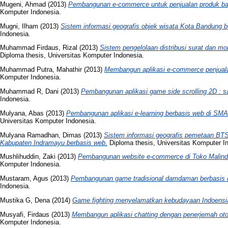
Mugeni, Ahmad
(2013)
Pembangunan e-commerce untuk penjualan produk baha
Komputer Indonesia.
Mugni, Ilham
(2013)
Sistem informasi geografis objek wisata Kota Bandung b
Indonesia.
Muhammad Firdaus, Rizal
(2013)
Sistem pengelolaan distribusi surat dan moni
Diploma thesis, Universitas Komputer Indonesia.
Muhammad Putra, Mahathir
(2013)
Membangun aplikasi e-commerce penjuala
Komputer Indonesia.
Muhammad R, Dani
(2013)
Pembangunan aplikasi game side scrolling 2D : sa
Indonesia.
Mulyana, Abas
(2013)
Pembangunan aplikasi e-learning berbasis web di SM
Universitas Komputer Indonesia.
Mulyana Ramadhan, Dimas
(2013)
Sistem informasi geografis pemetaan BTS 
Kabupaten Indramayu berbasis web.
Diploma thesis, Universitas Komputer I
Mushlihuddin, Zaki
(2013)
Pembangunan website e-commerce di Toko Malindo
Komputer Indonesia.
Mustaram, Agus
(2013)
Pembangunan game tradisional damdaman berbasis 
Indonesia.
Mustika G, Dena
(2014)
Game fighting menyelamatkan kebudayaan Indoensi
Musyafi, Firdaus
(2013)
Membangun aplikasi chatting dengan penerjemah oto
Komputer Indonesia.