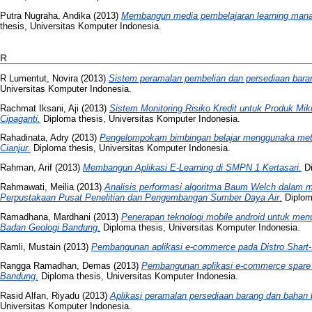
Putra Nugraha, Andika
(2013)
Membangun media pembelajaran learning man
thesis, Universitas Komputer Indonesia.
R
R Lumentut, Novira
(2013)
Sistem peramalan pembelian dan persediaan bara
Universitas Komputer Indonesia.
Rachmat Iksani, Aji
(2013)
Sistem Monitoring Risiko Kredit untuk Produk M
Cipaganti.
Diploma thesis, Universitas Komputer Indonesia.
Rahadinata, Adry
(2013)
Pengelompokam bimbingan belajar menggunaka meto
Cianjur.
Diploma thesis, Universitas Komputer Indonesia.
Rahman, Arif
(2013)
Membangun Aplikasi E-Learning di SMPN 1 Kertasari.
Di
Rahmawati, Meilia
(2013)
Analisis performasi algoritma Baum Welch dalam 
Perpustakaan Pusat Penelitian dan Pengembangan Sumber Daya Air.
Diploma
Ramadhana, Mardhani
(2013)
Penerapan teknologi mobile android untuk menun
Badan Geologi Bandung.
Diploma thesis, Universitas Komputer Indonesia.
Ramli, Mustain
(2013)
Pembangunan aplikasi e-commerce pada Distro Shart-
Rangga Ramadhan, Demas
(2013)
Pembangunan aplikasi e-commerce spare 
Bandung.
Diploma thesis, Universitas Komputer Indonesia.
Rasid Alfan, Riyadu
(2013)
Aplikasi peramalan persediaan barang dan bahan 
Universitas Komputer Indonesia.