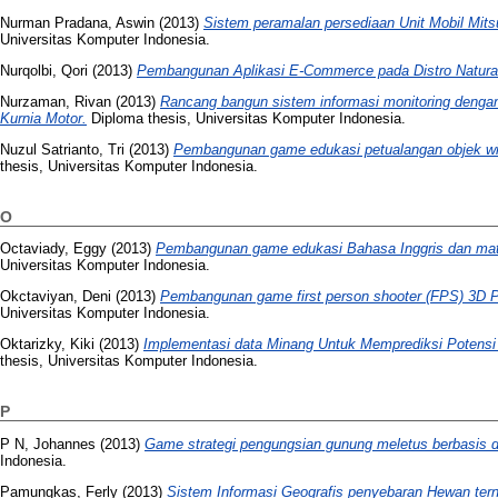
Nurman Pradana, Aswin
(2013)
Sistem peramalan persediaan Unit Mobil Mits
Universitas Komputer Indonesia.
Nurqolbi, Qori
(2013)
Pembangunan Aplikasi E-Commerce pada Distro Natura
Nurzaman, Rivan
(2013)
Rancang bangun sistem informasi monitoring dengan
Kurnia Motor.
Diploma thesis, Universitas Komputer Indonesia.
Nuzul Satrianto, Tri
(2013)
Pembangunan game edukasi petualangan objek wisa
thesis, Universitas Komputer Indonesia.
O
Octaviady, Eggy
(2013)
Pembangunan game edukasi Bahasa Inggris dan mat
Universitas Komputer Indonesia.
Okctaviyan, Deni
(2013)
Pembangunan game first person shooter (FPS) 3D 
Universitas Komputer Indonesia.
Oktarizky, Kiki
(2013)
Implementasi data Minang Untuk Memprediksi Potensi
thesis, Universitas Komputer Indonesia.
P
P N, Johannes
(2013)
Game strategi pengungsian gunung meletus berbasis 
Indonesia.
Pamungkas, Ferly
(2013)
Sistem Informasi Geografis penyebaran Hewan ter