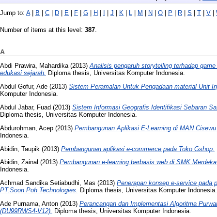
Jump to:
A
|
B
|
C
|
D
|
E
|
F
|
G
|
H
|
I
|
J
|
K
|
L
|
M
|
N
|
O
|
P
|
R
|
S
|
T
|
V
|
Number of items at this level:
387
.
A
Abdi Prawira, Mahardika
(2013)
Analisis pengaruh storytelling terhadap gam
edukasi sejarah.
Diploma thesis, Universitas Komputer Indonesia.
Abdul Gofur, Ade
(2013)
Sistem Peramalan Untuk Pengadaan material Unit Inj
Komputer Indonesia.
Abdul Jabar, Fuad
(2013)
Sistem Informasi Geografis Identifikasi Sebaran 
Diploma thesis, Universitas Komputer Indonesia.
Abdurohman, Acep
(2013)
Pembangunan Aplikasi E-Learning di MAN Cisewu 
Indonesia.
Abidin, Taupik
(2013)
Pembangunan aplikasi e-commerce pada Toko Gshop.
Abidin, Zainal
(2013)
Pembangunan e-learning berbasis web di SMK Merdeka
Indonesia.
Achmad Sandika Setiabudhi, Mas
(2013)
Penerapan konsep e-service pada p
PT.Soon Poh Technologies.
Diploma thesis, Universitas Komputer Indonesia.
Ade Purnama, Anton
(2013)
Perancangan dan Implementasi Algoritma Purw
(DU99RWS4-V12).
Diploma thesis, Universitas Komputer Indonesia.