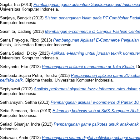
Sagita, Ina
(2013)
Pembangunan game adventure Sangkuriang and Indonesian 
Universitas Komputer Indonesia.
Sanjaya, Bangkit
(2013)
Sistem penanganan klaim pada PT.Combiphar Padal
Komputer Indonesia.
Sasmita, Dadang
(2013)
Membangun e-commerce di Campus Fashion Centre
Satria Prayogie, Rizqi
(2013)
Pembangunan Aplikasi E-Commerce Penjualan 
thesis, Universitas Komputer Indonesia.
Satria Setiadi, Dicky
(2013)
Aplikasi e-learning untuk jurusan teknik kompute
Universitas Komputer Indonesia.
Sefriyanto, Eko
(2013)
Pembangunan aplikasi e-commerce di Toko Khalfa.
Di
Sembada Sujana Putra, Hendra
(2013)
Pembangunan aplikasi game 2D sebag
perilaku baik.
Diploma thesis, Universitas Komputer Indonesia.
Septyawati
(2013)
Analisis performasi algoritma fuzzy inference rules dalam 
Komputer Indonesia.
Sethiansyah, Seftha
(2013)
Pembangunan aplikasi e-commerce di Partax 10.
Setia Permana, Resa
(2013)
E-learning berbasis web di SMK Komputer Abd
Komputer Indonesia.
Setiadi Ginanjar, Indra
(2013)
Pembangunan game psikotes untuk anak-anak b
Indonesia.
Setiawan, Andri
(2013)
Pembangunan sistem digital publishing sebagai sarana d