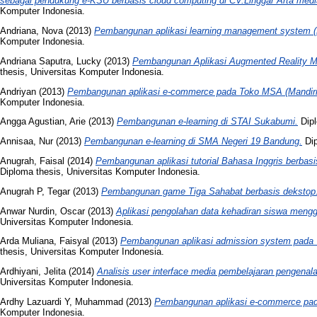
sebagai pendukung e-KSU berbasis cloud computing di CV.Linggar Arta med
Komputer Indonesia.
Andriana, Nova
(2013)
Pembangunan aplikasi learning management system 
Komputer Indonesia.
Andriana Saputra, Lucky
(2013)
Pembangunan Aplikasi Augmented Reality Mul
thesis, Universitas Komputer Indonesia.
Andriyan
(2013)
Pembangunan aplikasi e-commerce pada Toko MSA (Mandiri 
Komputer Indonesia.
Angga Agustian, Arie
(2013)
Pembangunan e-learning di STAI Sukabumi.
Dipl
Annisaa, Nur
(2013)
Pembangunan e-learning di SMA Negeri 19 Bandung.
Dip
Anugrah, Faisal
(2014)
Pembangunan aplikasi tutorial Bahasa Inggris berbas
Diploma thesis, Universitas Komputer Indonesia.
Anugrah P, Tegar
(2013)
Pembangunan game Tiga Sahabat berbasis dekstop
Anwar Nurdin, Oscar
(2013)
Aplikasi pengolahan data kehadiran siswa meng
Universitas Komputer Indonesia.
Arda Muliana, Faisyal
(2013)
Pembangunan aplikasi admission system pada U
thesis, Universitas Komputer Indonesia.
Ardhiyani, Jelita
(2014)
Analisis user interface media pembelajaran pengenal
Universitas Komputer Indonesia.
Ardhy Lazuardi Y, Muhammad
(2013)
Pembangunan aplikasi e-commerce pad
Komputer Indonesia.