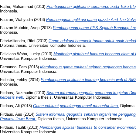
Fathu, Muhammad
(2013)
Pembangunan aplikasi e-commerce pada Toko Ele
Indonesia.
Fauzan, Wahyudin
(2013)
Pembangunan aplikasi game puzzle And The Solve
Fauzan Mutakin, Asep
(2013)
Pembangunan game FPS Sejarah Bandung Lau
Indonesia.
Febriwilliandra, Rifqi
(2013)
Game edukasi bercocok tanam untuk anak berkeb
Diploma thesis, Universitas Komputer Indonesia.
Feliciano Waha, Lucky
(2013)
Monitoring distribusi bantuan bencana alam di 
Universitas Komputer Indonesia.
Fernando, Fero
(2013)
Membangun game edukasi sejarah perjuangan bangsa 
Universitas Komputer Indonesia.
Fidestio, Febby
(2014)
Pembangunan aplikasi e-learning berbasis web di S
Indonesia.
Firdaos, Nazmudin
(2013)
Sistem informasi geografis pemetaan kegiatan D
berbasis web.
Diploma thesis, Universitas Komputer Indonesia.
Firdaus, Ali
(2013)
Game edukasi petualangan mocil menuntut ilmu.
Diploma t
Firdaus, Aus
(2014)
Sistem informasi geografis sebaran organisme penggan
Provinsi Jawa Barat.
Diploma thesis, Universitas Komputer Indonesia.
Firdaus, Taufik
(2013)
Membangun aplikasi business to consumer e-commer
Universitas Komputer Indonesia.