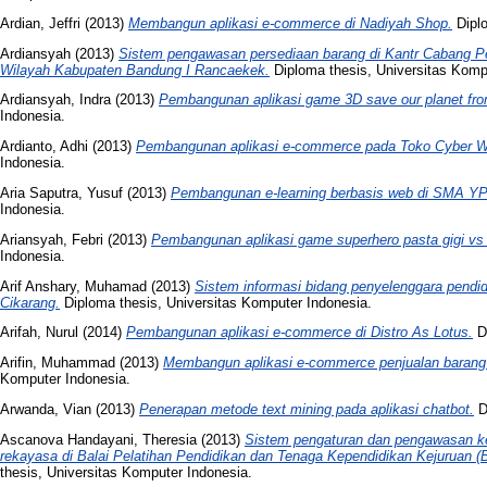
Ardian, Jeffri
(2013)
Membangun aplikasi e-commerce di Nadiyah Shop.
Diplo
Ardiansyah
(2013)
Sistem pengawasan persediaan barang di Kantr Cabang P
Wilayah Kabupaten Bandung I Rancaekek.
Diploma thesis, Universitas Komp
Ardiansyah, Indra
(2013)
Pembangunan aplikasi game 3D save our planet from
Indonesia.
Ardianto, Adhi
(2013)
Pembangunan aplikasi e-commerce pada Toko Cyber W
Indonesia.
Aria Saputra, Yusuf
(2013)
Pembangunan e-learning berbasis web di SMA 
Indonesia.
Ariansyah, Febri
(2013)
Pembangunan aplikasi game superhero pasta gigi vs 
Indonesia.
Arif Anshary, Muhamad
(2013)
Sistem informasi bidang penyelenggara pendid
Cikarang.
Diploma thesis, Universitas Komputer Indonesia.
Arifah, Nurul
(2014)
Pembangunan aplikasi e-commerce di Distro As Lotus.
Di
Arifin, Muhammad
(2013)
Membangun aplikasi e-commerce penjualan barang di
Komputer Indonesia.
Arwanda, Vian
(2013)
Penerapan metode text mining pada aplikasi chatbot.
D
Ascanova Handayani, Theresia
(2013)
Sistem pengaturan dan pengawasan ke
rekayasa di Balai Pelatihan Pendidikan dan Tenaga Kependidikan Kejuruan 
thesis, Universitas Komputer Indonesia.