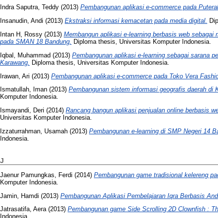
Indra Saputra, Teddy
(2013)
Pembangunan aplikasi e-commerce pada Puter
Insanudin, Andi
(2013)
Ekstraksi informasi kemacetan pada media digital.
Dip
Intan H, Rossy
(2013)
Membangun aplikasi e-learning berbasis web sebagai m
pada SMAN 18 Bandung.
Diploma thesis, Universitas Komputer Indonesia.
Iqbal, Muhammad
(2013)
Pembangunan aplikasi e-learning sebagai sarana pe
Karawang.
Diploma thesis, Universitas Komputer Indonesia.
Irawan, Ari
(2013)
Pembangunan aplikasi e-commerce pada Toko Vera Fashi
Ismatullah, Iman
(2013)
Pembangunan sistem informasi geografis daerah di 
Komputer Indonesia.
Ismayandi, Deri
(2014)
Rancang bangun aplikasi penjualan online berbasis w
Universitas Komputer Indonesia.
Izzaturrahman, Usamah
(2013)
Pembangunan e-learning di SMP Negeri 14 B
Indonesia.
J
Jaenur Pamungkas, Ferdi
(2014)
Pembangunan game tradisional kelereng pa
Komputer Indonesia.
Jamin, Hamdi
(2013)
Pembangunan Aplikasi Pembelajaran Iqra Berbasis And
Jatrasatifa, Aera
(2013)
Pembangunan game Side Scrolling 2D Clownfish : Th
Indonesia.