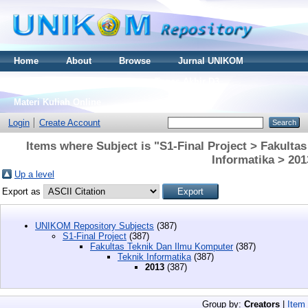
Home
About
Browse
Jurnal UNIKOM
Thesis S2
Skripsi S1
Tugas Akhir D3
Materi Kuliah Online
Login
Create Account
Items where Subject is "S1-Final Project > Fakulta
Informatika > 201
Up a level
Export as
UNIKOM Repository Subjects
(387)
S1-Final Project
(387)
Fakultas Teknik Dan Ilmu Komputer
(387)
Teknik Informatika
(387)
2013
(387)
Group by:
Creators
|
Item