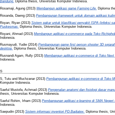
Bandung.
Diploma thesis, Universitas Komputer Indonesia.
Rosamaji, Agung
(2013)
Membangun aplikasi game Farming Life.
Diploma the
Rosanda, Daeng
(2013)
Pembangunan framework untuk domain aplikasi kulin
Royan, Riyan
(2013)
Sistem pakar untuk klasifikasi penyakit ISPA (infeksi s
Puskesmas.
Diploma thesis, Universitas Komputer Indonesia.
Royani, Ahmad
(2013)
Membangun aplikasi e-commerce pada Toko Richiphob
Indonesia.
Rusmayudi, Yudie
(2014)
Pembangunan game first person shooter 3D sejara
desktop.
Diploma thesis, Universitas Komputer Indonesia.
Rusnandi Agam, Rully
(2013)
Membangun aplikasi e-commerce di Toko Next
Indonesia.
S
S, Tutu
and
Muchzanar
(2013)
Pembangunan aplikasi e-commerce di Toko 
Komputer Indonesia.
Saeful Mustofa, Achmad
(2013)
Pengenalan anatomi dan fisiologi dasar man
thesis, Universitas Komputer Indonesia.
Saeful Rohim, Irham
(2013)
Pembangunan aplikasi e-learning di SMA Negeri 
Indonesia.
Saepudin
(2013)
Sistem informasi inventori PD.Badjatex.
Diploma thesis, Uni