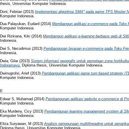
thesis, Universitas Komputer Indonesia.
Doni, Febrian
(2013)
Implementasi algoritma SMA* pada game TPS Moster Ne
Komputer Indonesia.
Dua Palayukan, Eudard
(2014)
Membangun aplikasi e-commerce pada Toko 
Komputer Indonesia.
Dwi Rizkiana, Kiki
(2014)
Membangun aplikasi e-learning berbasis web di SM
Indonesia.
Dwi S, Necodimus
(2013)
Pembangunan layanan e-commerce pada Toko Fre
Indonesia.
Dwia, Gilar
(2013)
Sistem informasi geografis untuk pemetaan zona hortikul
Indoramayu.
Diploma thesis, Universitas Komputer Indonesia.
Dwinugroho, Arief
(2013)
Pembangunan aplikasi game turn based strategy (T
Komputer Indonesia.
E
Edwar S, Muhamad
(2014)
Pembangunan aplikasi website e-commerce di Pro
Komputer Indonesia.
Eka Murdeny, Cicy
(2013)
Pembangunan learning management system di SM
Komputer Indonesia.
Ellza Suryawan, M
(2013)
Analisis penggunaan multithreading untuk penarik
Diploma thesis, Universitas Komputer Indonesia.