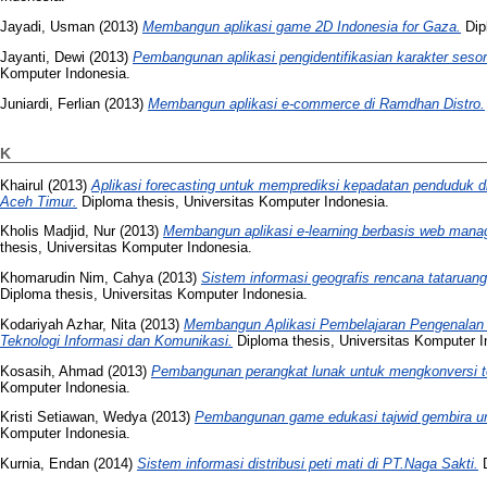
Jayadi, Usman
(2013)
Membangun aplikasi game 2D Indonesia for Gaza.
Dip
Jayanti, Dewi
(2013)
Pembangunan aplikasi pengidentifikasian karakter seso
Komputer Indonesia.
Juniardi, Ferlian
(2013)
Membangun aplikasi e-commerce di Ramdhan Distro.
K
Khairul
(2013)
Aplikasi forecasting untuk memprediksi kepadatan penduduk 
Aceh Timur.
Diploma thesis, Universitas Komputer Indonesia.
Kholis Madjid, Nur
(2013)
Membangun aplikasi e-learning berbasis web man
thesis, Universitas Komputer Indonesia.
Khomarudin Nim, Cahya
(2013)
Sistem informasi geografis rencana tatarua
Diploma thesis, Universitas Komputer Indonesia.
Kodariyah Azhar, Nita
(2013)
Membangun Aplikasi Pembelajaran Pengenalan 
Teknologi Informasi dan Komunikasi.
Diploma thesis, Universitas Komputer I
Kosasih, Ahmad
(2013)
Pembangunan perangkat lunak untuk mengkonversi tek
Komputer Indonesia.
Kristi Setiawan, Wedya
(2013)
Pembangunan game edukasi tajwid gembira u
Komputer Indonesia.
Kurnia, Endan
(2014)
Sistem informasi distribusi peti mati di PT.Naga Sakti.
D