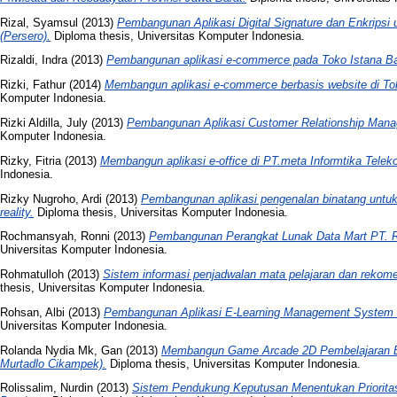
Rizal, Syamsul
(2013)
Pembangunan Aplikasi Digital Signature dan Enkrips
(Persero).
Diploma thesis, Universitas Komputer Indonesia.
Rizaldi, Indra
(2013)
Pembangunan aplikasi e-commerce pada Toko Istana Ba
Rizki, Fathur
(2014)
Membangun aplikasi e-commerce berbasis website di Tok
Komputer Indonesia.
Rizki Aldilla, July
(2013)
Pembangunan Aplikasi Customer Relationship Mana
Komputer Indonesia.
Rizky, Fitria
(2013)
Membangun aplikasi e-office di PT.meta Informtika Telek
Indonesia.
Rizky Nugroho, Ardi
(2013)
Pembangunan aplikasi pengenalan binatang untuk
reality.
Diploma thesis, Universitas Komputer Indonesia.
Rochmansyah, Ronni
(2013)
Pembangunan Perangkat Lunak Data Mart PT. Ra
Universitas Komputer Indonesia.
Rohmatulloh
(2013)
Sistem informasi penjadwalan mata pelajaran dan rekom
thesis, Universitas Komputer Indonesia.
Rohsan, Albi
(2013)
Pembangunan Aplikasi E-Learning Management System d
Universitas Komputer Indonesia.
Rolanda Nydia Mk, Gan
(2013)
Membangun Game Arcade 2D Pembelajaran Ba
Murtadlo Cikampek).
Diploma thesis, Universitas Komputer Indonesia.
Rolissalim, Nurdin
(2013)
Sistem Pendukung Keputusan Menentukan Priorita